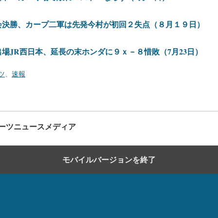
会決勝、カープ二軍は先発今村が初回２失点（８月１９日）
場JR西日本、延長の末ホンダに９ｘ－８惜敗（7月23日）
ツ
、
速報
ーツニュースメディア
モバイルバージョンを終了