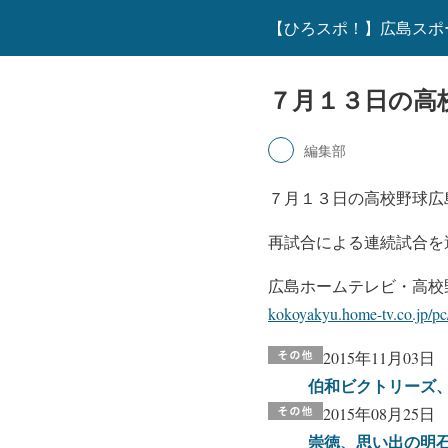
【ひろスポ！】広島スポ
７月１３日の高
編集部
７月１３日の高校野球広
再試合による連続試合を
広島ホームテレビ・高校
kokoyakyu.home-tv.co.jp/pc
2015年11月03日
伯和ビクトリーズ
2015年08月25日
崇徳、思い出の明石