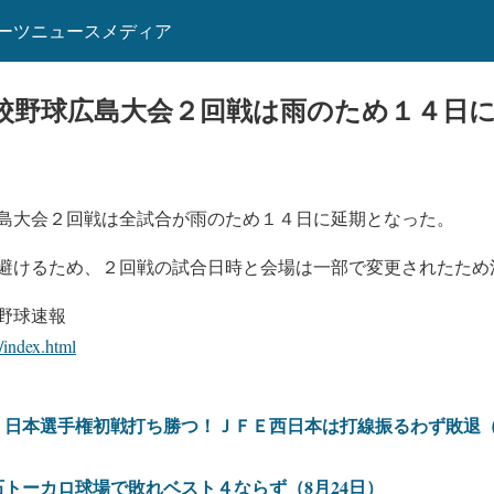
ーツニュースメディア
校野球広島大会２回戦は雨のため１４日
島大会２回戦は全試合が雨のため１４日に延期となった。
避けるため、２回戦の試合日時と会場は一部で変更されたため
野球速報
/index.html
、日本選手権初戦打ち勝つ！ＪＦＥ西日本は打線振るわず敗退（
トーカロ球場で敗れベスト４ならず（8月24日）