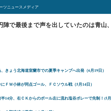
ーツニュースメディア
円陣で最後まで声を出していたのは青山、
、きょう北海道室蘭市での夏季キャンプへ出発（6月19日）
にＦＷ小林が同点ゴール、ＦＣソウル戦（5月14日）
前半14分、右ＣＫからのボール左に流れ塩谷ボレーで先制！(5月