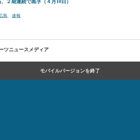
、２期連続で黒字（４月10日）
広島
、
速報
ーツニュースメディア
モバイルバージョンを終了