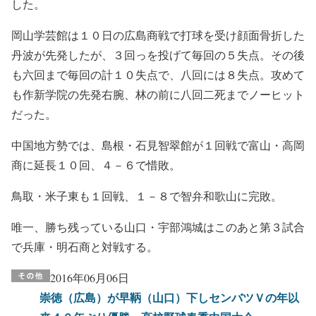
した。
岡山学芸館は１０日の広島商戦で打球を受け顔面骨折した
丹波が先発したが、３回っを投げて毎回の５失点。その後
も六回まで毎回の計１０失点で、八回には８失点。攻めて
も作新学院の先発右腕、林の前に八回二死までノーヒット
だった。
中国地方勢では、島根・石見智翠館が１回戦で富山・高岡
商に延長１０回、４－６で惜敗。
鳥取・米子東も１回戦、１－８で智弁和歌山に完敗。
唯一、勝ち残っている山口・宇部鴻城はこのあと第３試合
で兵庫・明石商と対戦する。
2016年06月06日
崇徳（広島）が早鞆（山口）下しセンバツＶの年以