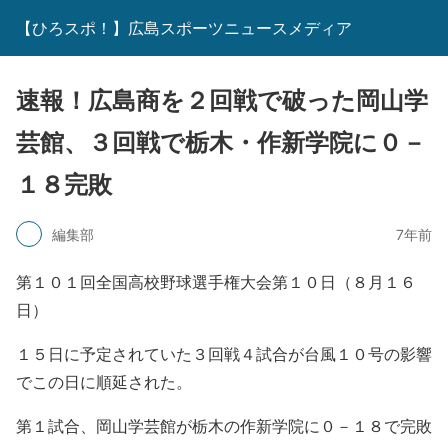
【ひろスポ！】広島スポーツニュースメディア
速報！広島商を２回戦で破った岡山学
芸館、３回戦で栃木・作新学院に０－
１８完敗
編集部
7年前
第１０１回全国高校野球選手権大会第１０日（８月１６
日）
１５日に予定されていた３回戦４試合が台風１０号の影響
でこの日に順延された。
第１試合、岡山学芸館が栃木の作新学院に０－１８で完敗