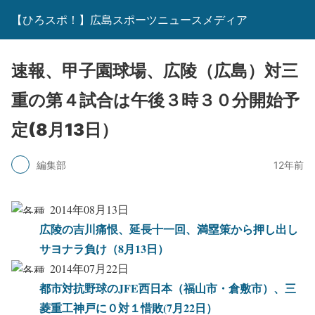
【ひろスポ！】広島スポーツニュースメディア
速報、甲子園球場、広陵（広島）対三
重の第４試合は午後３時３０分開始予
定(8月13日）
編集部
12年前
2014年08月13日
広陵の吉川痛恨、延長十一回、満塁策から押し出し
サヨナラ負け（8月13日）
2014年07月22日
都市対抗野球のJFE西日本（福山市・倉敷市）、三
菱重工神戸に０対１惜敗(7月22日）