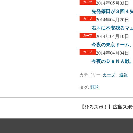
2014年05月03日
先発篠田が３回４
2014年04月20日
右肘に不安残るマエ
2014年04月10日
今夜の東京ドーム、
2014年04月04日
今夜のＤｅＮＡ戦
カテゴリー:
カープ
、
速報
タグ:
野球
【ひろスポ！】広島スポ