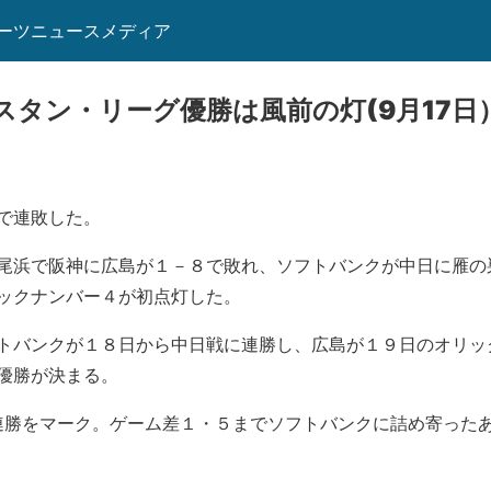
ーツニュースメディア
スタン・リーグ優勝は風前の灯(9月17日
で連敗した。
尾浜で阪神に広島が１－８で敗れ、ソフトバンクが中日に雁の
ックナンバー４が初点灯した。
トバンクが１８日から中日戦に連勝し、広島が１９日のオリッ
優勝が決まる。
連勝をマーク。ゲーム差１・５までソフトバンクに詰め寄ったあ