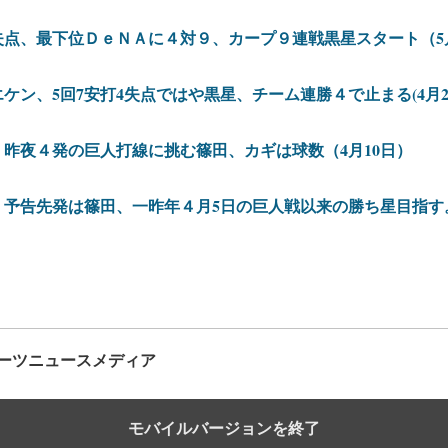
失点、最下位ＤｅＮＡに４対９、カープ９連戦黒星スタート（5
ケン、5回7安打4失点ではや黒星、チーム連勝４で止まる(4月2
昨夜４発の巨人打線に挑む篠田、カギは球数（4月10日）
、予告先発は篠田、一昨年４月5日の巨人戦以来の勝ち星目指す
ーツニュースメディア
モバイルバージョンを終了