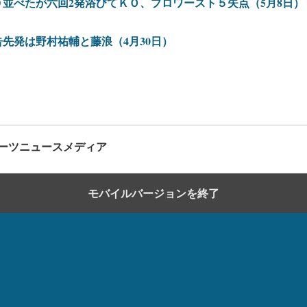
並べたが六回2発浴びてＫＯ、プロワースト５失点（5月8日）
先発は野村祐輔と藤浪（4月30日）
ーツニュースメディア
モバイルバージョンを終了