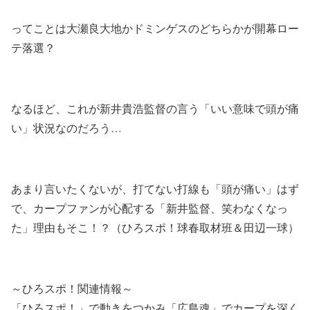
ってことは大瀬良大地かドミンゲスのどちらかが開幕ロー
テ落選？
なるほど、これが新井貴浩監督の言う「いい意味で頭が痛
い」状況なのだろう…
あまり言いたくないが、打てない打線も「頭が痛い」はず
で、カープファンが心配する「新井監督、笑わなくなっ
た」理由もそこ！？（ひろスポ！球春取材班＆田辺一球）
～ひろスポ！関連情報～
「ひろスポ！」で動きをつかみ「広島魂」でカープを深く