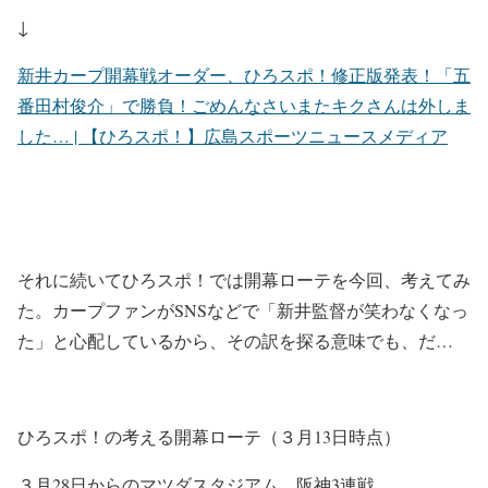
↓
新井カープ開幕戦オーダー、ひろスポ！修正版発表！「五
番田村俊介」で勝負！ごめんなさいまたキクさんは外しま
した… | 【ひろスポ！】広島スポーツニュースメディア
それに続いてひろスポ！では開幕ローテを今回、考えてみ
た。カープファンがSNSなどで「新井監督が笑わなくなっ
た」と心配しているから、その訳を探る意味でも、だ…
ひろスポ！の考える開幕ローテ（３月13日時点）
３月28日からのマツダスタジアム、阪神3連戦