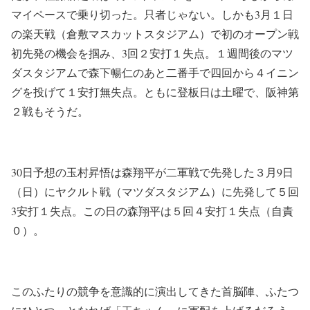
マイペースで乗り切った。只者じゃない。しかも3月１日
の楽天戦（倉敷マスカットスタジアム）で初のオープン戦
初先発の機会を掴み、3回２安打１失点。１週間後のマツ
ダスタジアムで森下暢仁のあと二番手で四回から４イニン
グを投げて１安打無失点。ともに登板日は土曜で、阪神第
２戦もそうだ。
30日予想の玉村昇悟は森翔平が二軍戦で先発した３月9日
（日）にヤクルト戦（マツダスタジアム）に先発して５回
3安打１失点。この日の森翔平は５回４安打１失点（自責
０）。
このふたりの競争を意識的に演出してきた首脳陣、ふたつ