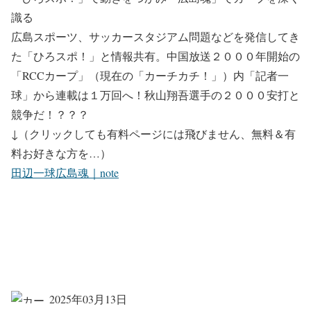
識る
広島スポーツ、サッカースタジアム問題などを発信してき
た「ひろスポ！」と情報共有。中国放送２０００年開始の
「RCCカープ」（現在の「カーチカチ！」）内「記者一
球」から連載は１万回へ！秋山翔吾選手の２０００安打と
競争だ！？？？
↓（クリックしても有料ページには飛びません、無料＆有
料お好きな方を…）
田辺一球広島魂｜note
2025年03月13日