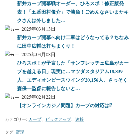
新井カープ開幕戦オーダー、ひろスポ！修正版発
表！「五番田村俊介」で勝負！ごめんなさいまたキ
クさんは外しました…
2025年03月13日
新井カープ開幕へ向け二軍はどうなってる？ちなみ
に田中広輔は打ちまくり！
2025年03月08日
ひろスポ！が予言した「サンフレッチェ広島がカー
プを越える日」現実に…マツダスタジアム18,839
人、エディオンピースウイング20,156人、さっそく
森保一監督に報告しないと…
2025年02月22日
【オンラインカジノ問題】カープの対応は⁉︎
カテゴリー:
カープ
、
ピックアップ
、
速報
タグ:
野球