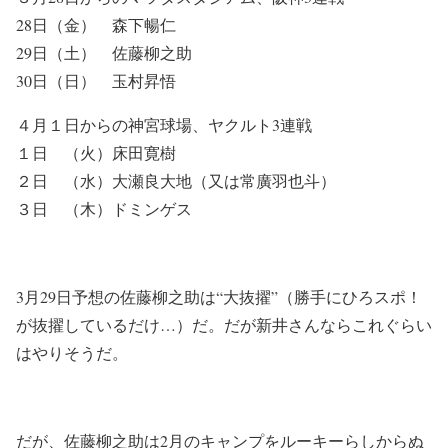
28日（金） 森下暢仁
29日（土） 佐藤柳之助
30日（日） 玉村昇悟
４月１日からの神宮球場、ヤクルト3連戦
１日 （火）床田寛樹
２日 （水）大瀬良大地（又は常廣羽也斗）
３日 （木）ドミンゲス
3月29日予想の佐藤柳之助は“大抜擢”（勝手にひろスポ！
が抜擢しているだけ…）だ。だが新井さんならこれぐらい
はやりそうだ。
だが、佐藤柳之助は2月のキャンプをルーキーらしからぬ