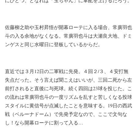
にひとつ、となれば「玉ちゃん」に軍配を上げるだろう。
佐藤柳之助や玉村昇悟が開幕ローテに入る場合、常廣羽也
斗の入る余地がなくなる。常廣羽也斗は大瀬良大地、ドミ
ンゲスと同じ水曜日に登板しているからだ。
直近では３月12日の二軍戦に先発。４回２/３、４安打無
失点だった。そう言えば聞こえはいいが、三回二死から左
前打されると直後に与死球。続く四回は23球を投じた。こ
の流れは常廣羽也斗の一度リズムを乱すと苦しくなる投球
スタイルに黄信号が点滅したことを意味する。19日の西武
戦（ベルーナドーム）で先発予定なので、ここで文句な
し！なら開幕ローテに割って入る…