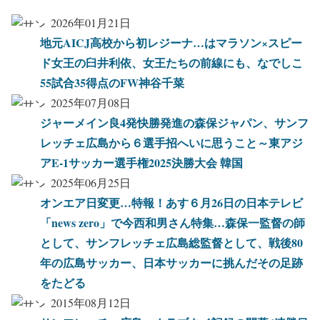
2026年01月21日
地元AICJ高校から初レジーナ…はマラソン×スピー
ド女王の臼井利依、女王たちの前線にも、なでしこ
55試合35得点のFW神谷千菜
2025年07月08日
ジャーメイン良4発快勝発進の森保ジャパン、サンフ
レッチェ広島から６選手招へいに思うこと～東アジ
アE-1サッカー選手権2025決勝大会 韓国
2025年06月25日
オンエア日変更…特報！あす６月26日の日本テレビ
「news zero」で今西和男さん特集…森保一監督の師
として、サンフレッチェ広島総監督として、戦後80
年の広島サッカー、日本サッカーに挑んだその足跡
をたどる
2015年08月12日