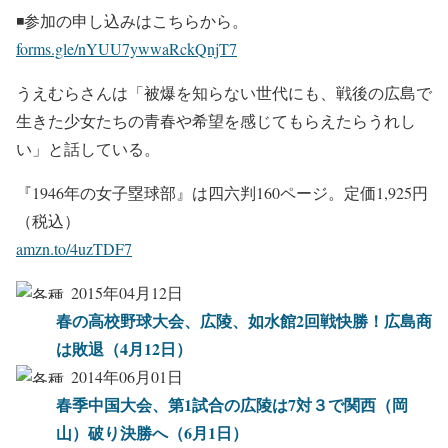
◾️参加の申し込みはこちらから。
forms.gle/nYUU7ywwaRckQnjT7
うえむらさんは「被爆を知らない世代にも、戦後の広島で
生きた少女たちの青春や希望を感じてもらえたらうれし
い」と話している。
『1946年の女子塁球部』は四六判160ページ。定価1,925円
（税込）
amzn.to/4uzTDF7
2015年04月12日
春の高校野球大会、広陵、如水館2回戦快勝！広島商
は敗退（4月12日）
2014年06月01日
春季中国大会、第1試合の広陵は7対３で関西（岡
山）破り決勝へ（6月1日）