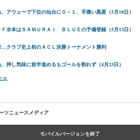
、アウェーで下位の仙台に０－１、手痛い黒星（5月18日）
Ｆ水本はＳＡＭＵＲＡＩ ＢＬＵＥの予備登録（5月13日）
章…クラブ史上初のＡＣＬ決勝トーナメント勝利
、押し気味に前半進めるもゴールを割れず（4月23日）
広島
ーツニュースメディア
モバイルバージョンを終了