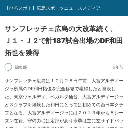
【ひろスポ！】広島スポーツニュースメディア
サンフレッチェ広島の大改革続く、
Ｊ１・Ｊ２で計187試合出場のDF和田
拓也を獲得
編集部
9年前
サンフレッチェ広島は１２月２８日午前、大宮アルディー
ジャ所属のDF和田拓也を完全移籍で獲得したと発表し
た。東京ヴェルディ、ベガルタ仙台、大宮アルディージャ
と３クラブを経験した和田にとっては初めての西日本クラ
ブとなる。大宮アルディージャには２０１３年から５シー
ズン在籍。守備力には定評があり今季は主に左サイドバッ