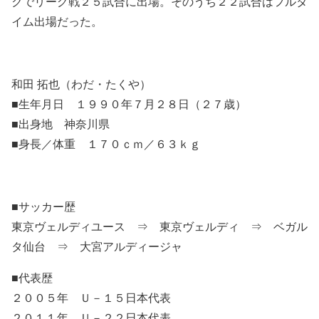
クでリーグ戦２５試合に出場。そのうち２２試合はフルタ
イム出場だった。
和田 拓也（わだ・たくや）
■生年月日 １９９０年７月２８日（２７歳）
■出身地 神奈川県
■身長／体重 １７０ｃｍ／６３ｋｇ
■サッカー歴
東京ヴェルディユース ⇒ 東京ヴェルディ ⇒ ベガル
タ仙台 ⇒ 大宮アルディージャ
■代表歴
２００５年 Ｕ－１５日本代表
２０１１年 Ｕ－２２日本代表