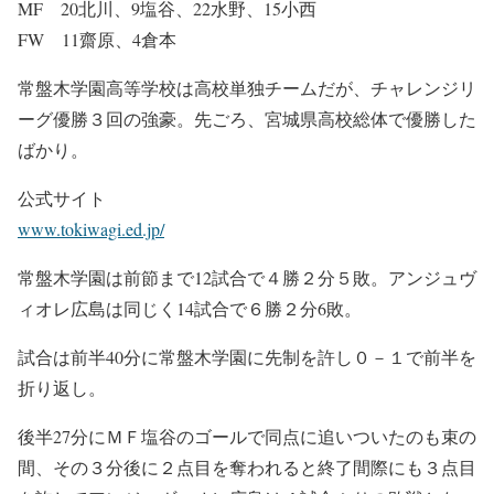
MF 20北川、9塩谷、22水野、15小西
FW 11齋原、4倉本
常盤木学園高等学校は高校単独チームだが、チャレンジリ
ーグ優勝３回の強豪。先ごろ、宮城県高校総体で優勝した
ばかり。
公式サイト
www.tokiwagi.ed.jp/
常盤木学園は前節まで12試合で４勝２分５敗。アンジュヴ
ィオレ広島は同じく14試合で６勝２分6敗。
試合は前半40分に常盤木学園に先制を許し０－１で前半を
折り返し。
後半27分にＭＦ塩谷のゴールで同点に追いついたのも束の
間、その３分後に２点目を奪われると終了間際にも３点目