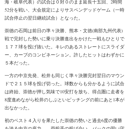
海・岐阜代表）の試合は０対０のまま延長十五回、2時間
52分を戦い、大会規定によりサスペンデッドゲーム（一時
試合停止の翌日継続試合）となった。
崇徳の石岡は前日の準々決勝、熊本・文徳(南部九州代表)
戦で完封した勢いに乗り決勝進出をかけた一戦もひとりで
１７７球を投げ抜いた。キレのあるストレートにスライダ
ー、カーブのコンビネーション。許したヒットはわずかに
５本だった。
一方の中京先発、松井も同じく準々決勝完封翌日のマウン
ドで２１５球を投げ切った。球数からも分かるように試合
は終始、崇徳が押し気味で10安打を放ち、得点圏に走者を
8度進めながら松井のしぶといピッチングの前にあと1本が
出なかった。
初のベスト４入りを果たした崇徳の勢いと過去6度の優勝
を誇る中京の底力…。両投手の投げ合い、バックの固い守