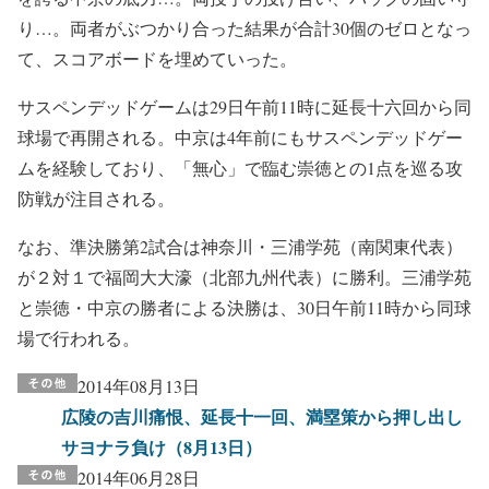
り…。両者がぶつかり合った結果が合計30個のゼロとなっ
て、スコアボードを埋めていった。
サスペンデッドゲームは29日午前11時に延長十六回から同
球場で再開される。中京は4年前にもサスペンデッドゲー
ムを経験しており、「無心」で臨む崇徳との1点を巡る攻
防戦が注目される。
なお、準決勝第2試合は神奈川・三浦学苑（南関東代表）
が２対１で福岡大大濠（北部九州代表）に勝利。三浦学苑
と崇徳・中京の勝者による決勝は、30日午前11時から同球
場で行われる。
2014年08月13日
広陵の吉川痛恨、延長十一回、満塁策から押し出し
サヨナラ負け（8月13日）
2014年06月28日