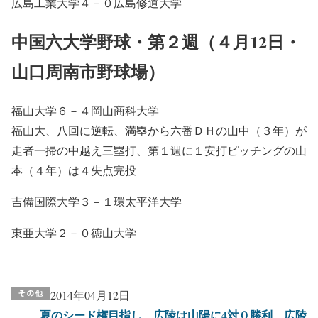
広島工業大学４－０広島修道大学
中国六大学野球・第２週（４月12日・
山口周南市野球場）
福山大学６－４岡山商科大学
福山大、八回に逆転、満塁から六番ＤＨの山中（３年）が
走者一掃の中越え三塁打、第１週に１安打ピッチングの山
本（４年）は４失点完投
吉備国際大学３－１環太平洋大学
東亜大学２－０徳山大学
2014年04月12日
夏のシード権目指し、広陵は山陽に4対０勝利、広陵