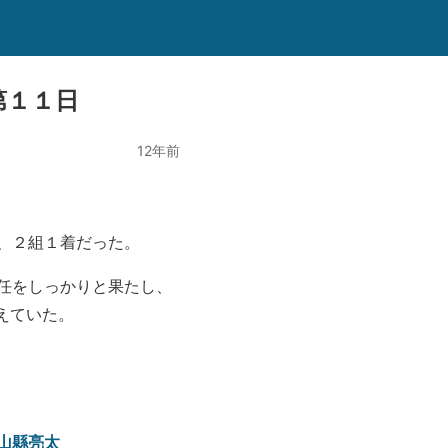
第１１日
12年前
、２組１着だった。
任をしっかりと果たし、
えていた。
山縣亮太