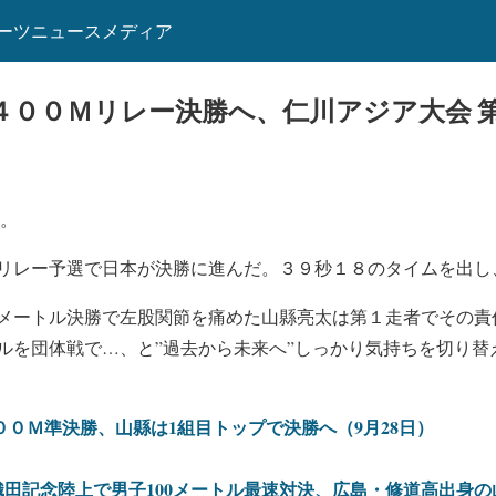
ーツニュースメディア
４００Ｍリレー決勝へ、仁川アジア大会 
日。
リレー予選で日本が決勝に進んだ。３９秒１８のタイムを出し
メートル決勝で左股関節を痛めた山縣亮太は第１走者でその責
ルを団体戦で…、と”過去から未来へ”しっかり気持ちを切り替
００Ｍ準決勝、山縣は1組目トップで決勝へ（9月28日）
田記念陸上で男子100メートル最速対決、広島・修道高出身の