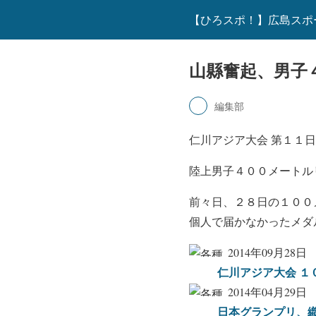
【ひろスポ！】広島スポ
山縣奮起、男子
編集部
仁川アジア大会 第１１
陸上男子４００メートル
前々日、２８日の１００
個人で届かなかったメダ
2014年09月28日
仁川アジア大会 １
2014年04月29日
日本グランプリ、織