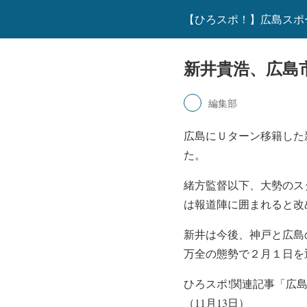
【ひろスポ！】広島スポ
新井貴浩、広島
編集部
広島にＵターン移籍した
た。
緒方監督以下、大勢のス
は報道陣に囲まれると改
新井は今後、神戸と広島
万全の態勢で２月１日を
ひろスポ!関連記事「広
（11月13日）