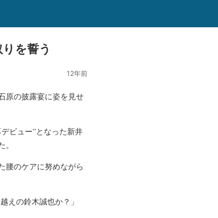
取りを誓う
12年前
石原の披露宴に姿を見せ
デビュー”となった新井
た。
た腰のケアに努めながら
割越えの鈴木誠也か？」