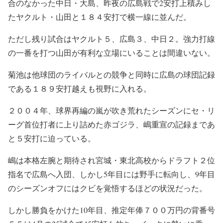
合のなかった中日・大島、昨夜の広島戦で2安打上積みし
たヤクルト・山田と１８４安打で横一線に並んだ。
ただし残り試合はヤクルト５、広島３、中日２。強力打線
の一番を打つ山田が有利な立場にいることは間違いない。
菊池は他球団のライバルとの競争と同時に広島の球団記録
である１８９安打越えも視野に入れる。
２００４年、球界再編の嵐が吹き荒れたシーズンにセ・リ
ーグ首位打者に上り詰めた赤ゴジラ、嶋重宣の記録まであ
と５安打に迫っている。
嶋は本格左腕と期待され宮城・東北高校からドラフト２位
指名で広島へ入団、しかし5年目には野手に転向し、9年目
のシーズンオフにはクビを覚悟するほどの状況だった。
しかし勝負をかけた10年目、推定年俸７００万円の背番号