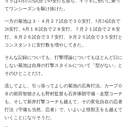
５５は4月の25試合で45安打も放ち、イッキに勢いに乗っ
てワンシーズンを駆け抜けた。
一方の菊池は３・４月２７試合で３０安打、5月24試合で
26安打、6月１８試合で２８安打、７月２１試合で２８安
打、８月２６試合で３７安打、９月２５試合で３５安打と
コンスタントに安打数を増やしてきた。
そんな記録についても、打撃理論についてもほとんど口に
しない菊池は自身の打撃スタイルについて「型がない」と
そのひとことだけ。
流してよし、引っ張ってよしの菊池の広角打法。カープＯ
Ｂの前田智徳さんも野村監督も石井琢朗守備・走塁コーチ
も、そして新井打撃コーチも越えて、その変化自在の忍者
打法（守備も当然、忍者）で、いよいよ怪獣王をも越えて
いくことになりそうだ。