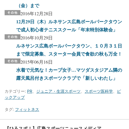
（金）まで
2016年12月28日
12月29日（木）ルネサンス広島ボールパークタウン
で成人初心者テニススクール「年末特別体験会」
2016年10月29日
ルネサンス広島ボールパークタウン、１０月３１日
まで限定募集、スターター会員で食欲の秋も万全！
2015年06月16日
水着で元気な！カープ女子…マツダスタジアム隣の
露天風呂付きスポーツクラブで「新しいわたし」
カテゴリー:
PR
、
ジュニア・生涯スポーツ
、
スポーツ医科学
、
ピ
ックアップ
タグ:
フィットネス
【ひろスポ！】広島スポーツニュースメディア