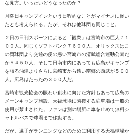
な見方。いったいどうなったのか？
月曜日キャンプインという日程的なことがマイナスに働い
たとも考えられる。だが、それは他球団も同じこと。
２日の日刊スポーツによると「観衆」は宮崎市の巨人７１
００人。同じくソフトバンク７６００人、オリックスはこ
の両球団より交通の便の悪い宮崎市の清武総合運動公園だ
が５４５０人。そして日南市内にあっても広島がキャンプ
を張る油津よりさらに宮崎市から遠い南郷の西武が５００
人。広島はたったの３００人だ。
宮崎市観光協会の賑わい創出に向けた方針もあって広島の
メーンキャンプ施設、天福球場に隣接する駐車場は一般の
使用が禁止された。ファンは別の場所に車を止めて無料シ
ャトルバスで球場まで移動する。
だが、選手がランニングなどのために利用する天福球場か