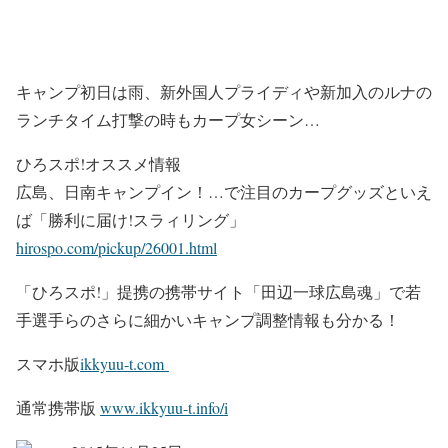
キャンプ初日は雨、新外国人プライディや新加入のルナの
ランチタイム打撃の時もカープ女シーン…
ひろスポ!オススメ情報
広島、日南キャンプイン！…で注目のカープグッズといえ
ば「勝利に届け!スラィリング」
hirospo.com/pickup/26001.html
「ひろスポ!」提携の携帯サイト「田辺一球広島魂」で若
手選手らのさらに細かいキャンプ調整情報も分かる！
スマホ版
ikkyuu-t.com
通常携帯版
www.ikkyuu-t.info/i