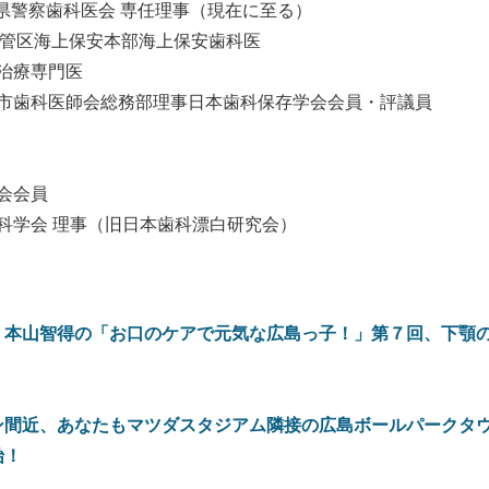
警察歯科医会 専任理事（現在に至る）
管区海上保安本部海上保安歯科医
治療専門医
市歯科医師会総務部理事日本歯科保存学会会員・評議員
会会員
科学会 理事（旧日本歯科漂白研究会）
！本山智得の「お口のケアで元気な広島っ子！」第７回、下顎
ン間近、あなたもマツダスタジアム隣接の広島ボールパークタ
始！