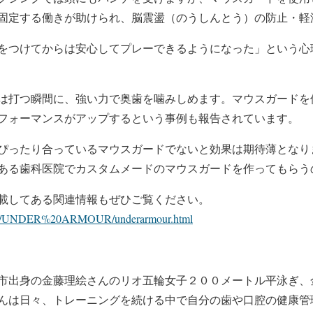
固定する働きが助けられ、脳震盪（のうしんとう）の防止・軽
をつけてからは安心してプレーできるようになった」という心
は打つ瞬間に、強い力で奥歯を噛みしめます。マウスガードを
フォーマンスがアップするという事例も報告されています。
ぴったり合っているマウスガードでないと効果は期待薄となり
ある歯科医院でカスタムメードのマウスガードを作ってもらう
載してある関連情報もぜひご覧ください。
om/UNDER%20ARMOUR/underarmour.html
市出身の金藤理絵さんのリオ五輪女子２００メートル平泳ぎ、
んは日々、トレーニングを続ける中で自分の歯や口腔の健康管