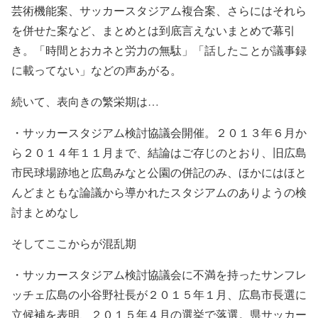
芸術機能案、サッカースタジアム複合案、さらにはそれら
を併せた案など、まとめとは到底言えないまとめで幕引
き。「時間とおカネと労力の無駄」「話したことが議事録
に載ってない」などの声あがる。
続いて、表向きの繁栄期は…
・サッカースタジアム検討協議会開催。２０１３年６月か
ら２０１４年１１月まで、結論はご存じのとおり、旧広島
市民球場跡地と広島みなと公園の併記のみ、ほかにはほと
んどまともな論議から導かれたスタジアムのありようの検
討まとめなし
そしてここからが混乱期
・サッカースタジアム検討協議会に不満を持ったサンフレ
ッチェ広島の小谷野社長が２０１５年１月、広島市長選に
立候補を表明、２０１５年４月の選挙で落選。県サッカー