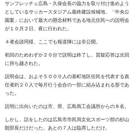
サンフレッチェ広島・久保会長の協力を取り付け進めよう
としているサッカースタジアム最終建設候補地、「中央公
園案」において最大の懸念材料である地元住民への説明会
が１０月２日、夜に行われた。
４者会談同様、ここでも報道陣には非公開。
初回のためわずか２０分で説明は終了し、質疑応答は次回
に持ち越された。
説明会は、およそ５０００人の基町地区住民を代表する責
任者約２０人で毎月行う会合の一部に組み込まれる形であ
った。
説明に出向いたのは市、県、広島商工会議所からの８名。
しかし、話をしたのは広島市市民局文化スポーツ部の杉山
朗部長だけだった。あとの７人は臨席しただけ。