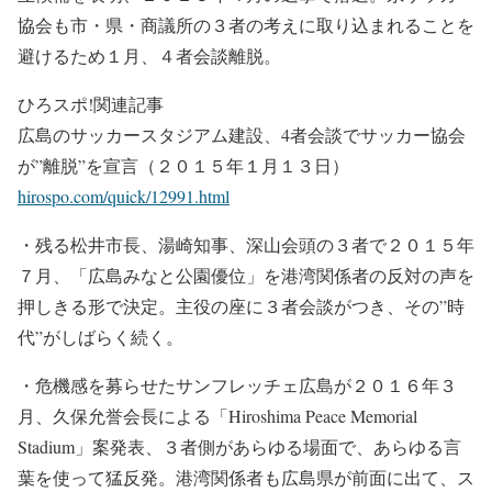
協会も市・県・商議所の３者の考えに取り込まれることを
避けるため１月、４者会談離脱。
ひろスポ!関連記事
広島のサッカースタジアム建設、4者会談でサッカー協会
が”離脱”を宣言（２０１５年１月１３日）
hirospo.com/quick/12991.html
・残る松井市長、湯崎知事、深山会頭の３者で２０１５年
７月、「広島みなと公園優位」を港湾関係者の反対の声を
押しきる形で決定。主役の座に３者会談がつき、その”時
代”がしばらく続く。
・危機感を募らせたサンフレッチェ広島が２０１６年３
月、久保允誉会長による「Hiroshima Peace Memorial
Stadium」案発表、３者側があらゆる場面で、あらゆる言
葉を使って猛反発。港湾関係者も広島県が前面に出て、ス