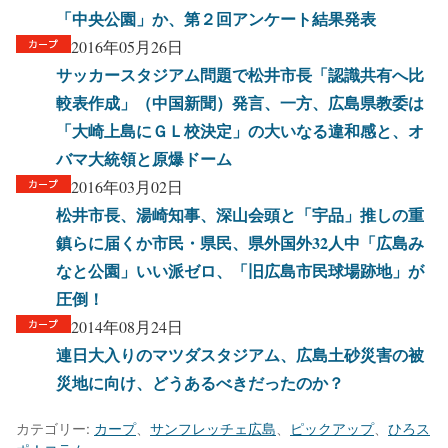
「中央公園」か、第２回アンケート結果発表
2016年05月26日
サッカースタジアム問題で松井市長「認識共有へ比
較表作成」（中国新聞）発言、一方、広島県教委は
「大崎上島にＧＬ校決定」の大いなる違和感と、オ
バマ大統領と原爆ドーム
2016年03月02日
松井市長、湯崎知事、深山会頭と「宇品」推しの重
鎮らに届くか市民・県民、県外国外32人中「広島み
なと公園」いい派ゼロ、「旧広島市民球場跡地」が
圧倒！
2014年08月24日
連日大入りのマツダスタジアム、広島土砂災害の被
災地に向け、どうあるべきだったのか？
カテゴリー:
カープ
、
サンフレッチェ広島
、
ピックアップ
、
ひろス