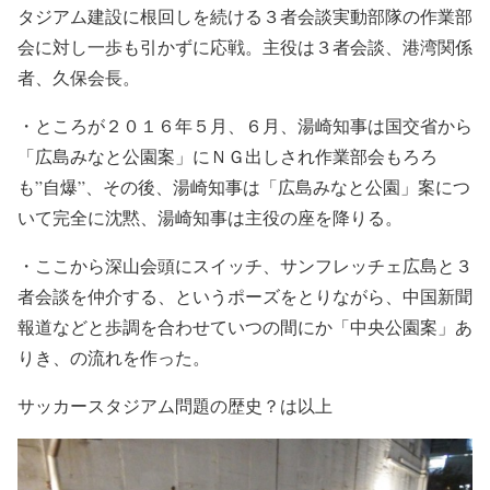
タジアム建設に根回しを続ける３者会談実動部隊の作業部
会に対し一歩も引かずに応戦。主役は３者会談、港湾関係
者、久保会長。
・ところが２０１６年５月、６月、湯崎知事は国交省から
「広島みなと公園案」にＮＧ出しされ作業部会もろろ
も”自爆”、その後、湯崎知事は「広島みなと公園」案につ
いて完全に沈黙、湯崎知事は主役の座を降りる。
・ここから深山会頭にスイッチ、サンフレッチェ広島と３
者会談を仲介する、というポーズをとりながら、中国新聞
報道などと歩調を合わせていつの間にか「中央公園案」あ
りき、の流れを作った。
サッカースタジアム問題の歴史？は以上