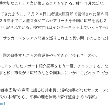
番大切なこと」と言い換えることもできる。昨年４月の話だ。
えてきたように、３月２４日に総理大臣官邸で開催された第６
２５年までに大型スタジアムやアリーナを全国に広島を含む２
きりと記されている。検索すればインターネット上でいくらでも
、サッカースタジアム問題を巡りこれまで長い間”そのこと”と
、国の目指すところの真逆をやってきた（今も？）のか。
!にアップしたレポート紹介記事をもう一度、チェックする。
事と松井市長が「広島みなと公園案」にいかにこだわっていた
和都市広島”を声高に語る松井市長、湯崎知事がなぜサッカースタ
長の”私怨”から、平和の理念体現の森保監督までの考察」
html