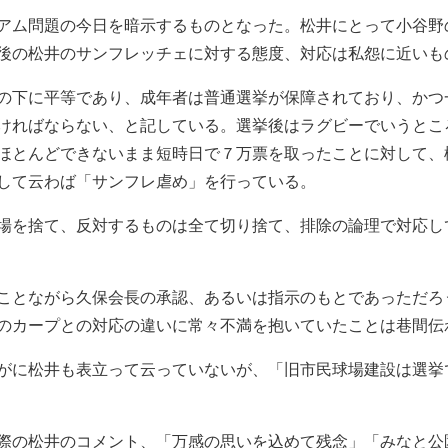
アム問題の今日を暗示するものとなった。松井にとって小谷野
後の松井のサンフレッチェに対する態度、対応は私怨に近いも
の下に平等であり、成年者は普通選挙が保障されており、かつ
ければならない、と記している。選挙後はラグビーでいうとこ
ほとんどできないまま短時日で７万票を取ったことに対して、
して云わば「サンフレ虐め」を行っている。
場を捨て、反対するものは全て切り捨て、排除の論理で対応し
ことながら久保会長の承認、あるいは指示のもとであっただろ
のカープとの対応の違いに常々不満を抱いていたことは巷間伝
がに松井も表立って云っていないが、「旧市民球場建設は選挙
際の松井のコメント、「万感の思いを込めて残念」「みなと公