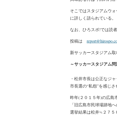
そこではスタジアムウォ
に詳しく語られている。
なお、ひろスポ!では読
投稿は
report@hirospo.c
新サッカースタジアム取
～サッカースタジアム問
・松井市長は公正なジャ
市長選の“私怨”を感じ
昨年(２０１５年)の広
「旧広島市民球場跡地へ
選挙結果は松井≒２７５