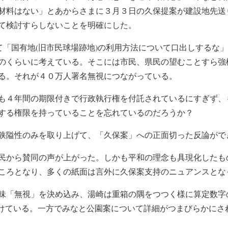
材料はない」とあからさまに３月３日の久保提案が建設地先送り
て検討すらしないことを明確にした。
つて「国有地(旧市民球場跡地)の利用方法について口出しするな
のくらいに考えている。そこには市民、県民の望むことすら強
る。それが４０万人署名無視につながっている。
も４年間の期限付きで行政執行権を付託されているにすぎず、
する権限を持っていることを忘れているのだろうか？
狭隘性のみを取り上げて、「久保案」への正面切った反論がで
民から賛同の声が上がった。しかも平和の理念も具現化したも
ころとなり、多くの紙面は言外に久保案支持のニュアンスとな
味「無視」を決め込み、湯崎は重箱の隅をつつく様に算定数字
つけている。一方でみなと公園案について詳細がつまびらかにさ