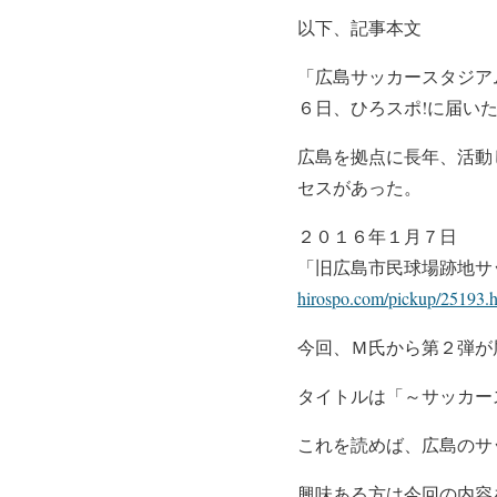
以下、記事本文
「広島サッカースタジア
６日、ひろスポ!に届い
広島を拠点に長年、活動
セスがあった。
２０１６年１月７日
「旧広島市民球場跡地サ
hirospo.com/pickup/25193.
今回、Ｍ氏から第２弾が
タイトルは「～サッカー
これを読めば、広島のサ
興味ある方は今回の内容