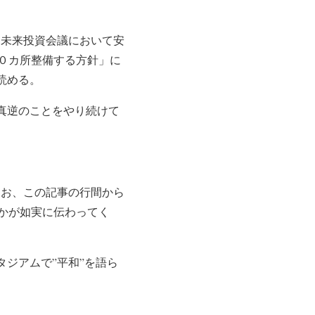
回未来投資会議において安
０カ所整備する方針」に
読める。
真逆のことをやり続けて
なお、この記事の行間から
かが如実に伝わってく
ジアムで”平和”を語ら