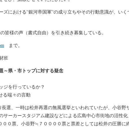
ーズにおける”銀河帝国軍”の成り立ちやその行動意識が、いく
者の皆様の声（書式自由）を引き続き募集している。
om
まで。
材班
題～県・市トップに対する疑念
ッジを行っているか？
させる端々の言動
島市長選、一時は松井再選の無風選挙といわれていたが、小谷野
のサーカースタジアム建設などによる広島中心市街地の活性化
０００票、小谷野≒７００００票と票差としては松井の圧勝に