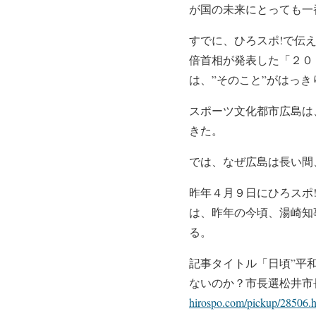
が国の未来にとっても一
すでに、ひろスポ!で伝
倍首相が発表した「２０
は、”そのこと”がはっ
スポーツ文化都市広島は
きた。
では、なぜ広島は長い間
昨年４月９日にひろスポ
は、昨年の今頃、湯崎知
る。
記事タイトル「日頃”平
ないのか？市長選松井市
hirospo.com/pickup/28506.