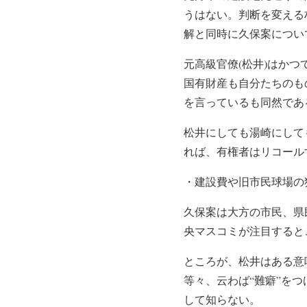
うはない。判断を変える
解と同時に久保案につい
元高級官僚(松井)はか
国有財産も自分たちのも
を言っているも同然であ
松井にしても湯崎にして
れば、有権者はリコール
・建設費や旧市民球場の
久保案は大方の市民、県
央マスコミが注目すると
ところが、松井はある意
等々、云わば“難癖”を
して知らない。