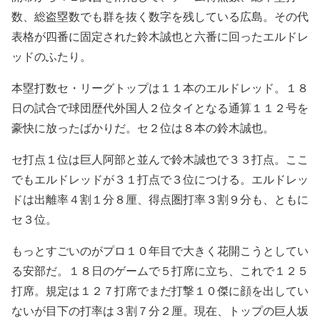
数、総盗塁数でも群を抜く数字を残している広島。その代
表格が四番に固定された鈴木誠也と六番に回ったエルドレ
ッドのふたり。
本塁打数セ・リーグトップは１１本のエルドレッド。１８
日の試合で球団歴代外国人２位タイとなる通算１１２号を
豪快に放ったばかりだ。セ２位は８本の鈴木誠也。
セ打点１位は巨人阿部と並んで鈴木誠也で３３打点。ここ
でもエルドレッドが３１打点で３位につける。エルドレッ
ドは出離率４割１分８厘、得点圏打率３割９分も、ともに
セ３位。
もっとすごいのがプロ１０年目で大きく花開こうとしてい
る安部だ。１８日のゲームで５打席に立ち、これで１２５
打席。規定は１２７打席でまだ打撃１０傑に顔を出してい
ないが目下の打率は３割７分２厘。現在、トップの巨人坂