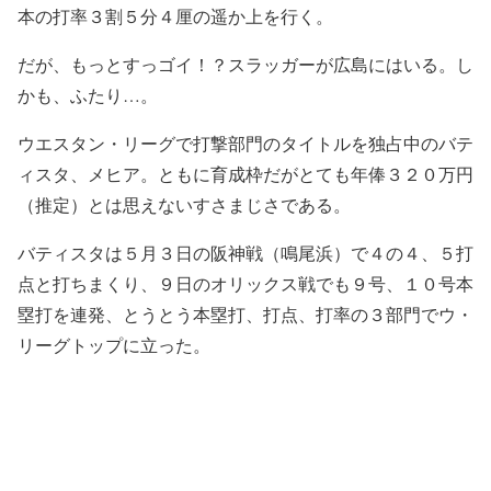
本の打率３割５分４厘の遥か上を行く。
だが、もっとすっゴイ！？スラッガーが広島にはいる。し
かも、ふたり…。
ウエスタン・リーグで打撃部門のタイトルを独占中のバテ
ィスタ、メヒア。ともに育成枠だがとても年俸３２０万円
（推定）とは思えないすさまじさである。
バティスタは５月３日の阪神戦（鳴尾浜）で４の４、５打
点と打ちまくり、９日のオリックス戦でも９号、１０号本
塁打を連発、とうとう本塁打、打点、打率の３部門でウ・
リーグトップに立った。