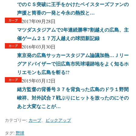
でのＣＳ突破に王手をかけたベイスターズファンの
声援と筒香の一発と今永の熱投と…
2017年09月28日
マツダスタジアムで2年連続勝率7割越えの広島、主
催ゲーム２１７万人越えの球団新記録
2016年03月30日
東京発の広島サッカースタジアム論議加熱…Ｊリー
グアドバイザーで旧広島市民球場跡地をよく知るホ
リエモンも広島を斬る!?
2015年03月12日
緒方監督の背番号３７を背負った広島のドラ１野間
峻祥、対外試合７戦ぶりにヒットを放ったのにその
あと大変なことが…
カテゴリー:
カープ
、
ピックアップ
タグ:
野球