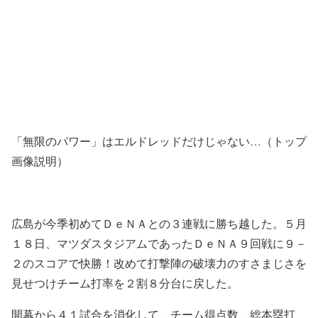
「無限のパワー」はエルドレッドだけじゃない…（トップ
画像説明）
広島が今季初めてＤｅＮＡとの３連戦に勝ち越した。５月
１８日、マツダスタジアムであったＤｅＮＡ９回戦に９－
２のスコアで快勝！改めて打撃陣の破壊力のすさまじさを
見せつけチーム打率を２割８分台に戻した。
開幕から４１試合を消化して、チーム得点数、総本塁打