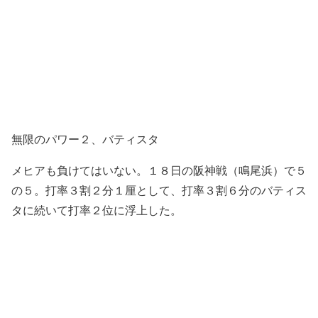
無限のパワー２、バティスタ
メヒアも負けてはいない。１８日の阪神戦（鳴尾浜）で５
の５。打率３割２分１厘として、打率３割６分のバティス
タに続いて打率２位に浮上した。