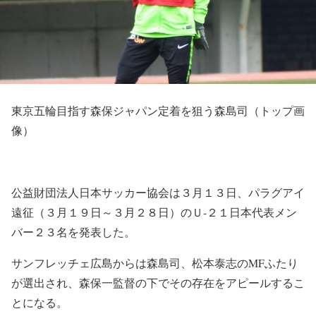
東京五輪目指す森保ジャパン定着を狙う森島司（トップ画
像）
公益財団法人日本サッカー協会は３月１３日、パラグアイ
遠征（３月１９日～３月２８日）のＵ-２１日本代表メン
バー２３名を発表した。
サンフレッチェ広島からは森島司、松本泰志のMFふたり
が選出され、森保一監督の下でその存在をアピールするこ
とになる。