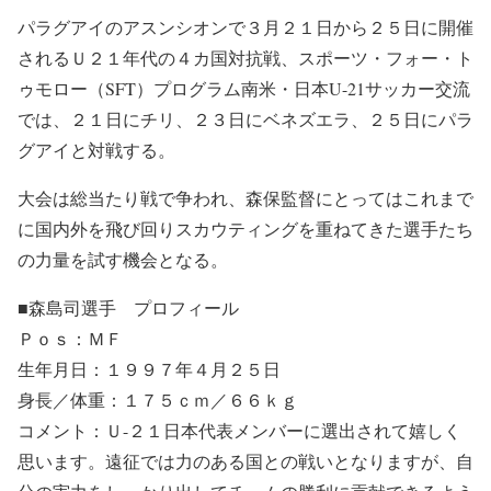
パラグアイのアスンシオンで３月２１日から２５日に開催
されるＵ２１年代の４カ国対抗戦、スポーツ・フォー・ト
ゥモロー（SFT）プログラム南米・日本U-21サッカー交流
では、２１日にチリ、２３日にベネズエラ、２５日にパラ
グアイと対戦する。
大会は総当たり戦で争われ、森保監督にとってはこれまで
に国内外を飛び回りスカウティングを重ねてきた選手たち
の力量を試す機会となる。
■森島司選手 プロフィール
Ｐｏｓ：ＭＦ
生年月日：１９９７年４月２５日
身長／体重：１７５ｃｍ／６６ｋｇ
コメント：Ｕ-２１日本代表メンバーに選出されて嬉しく
思います。遠征では力のある国との戦いとなりますが、自