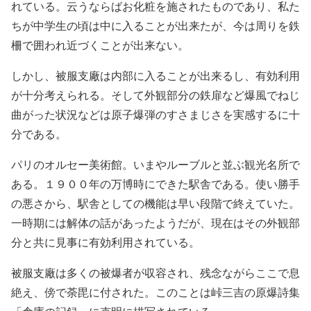
れている。云うならばお化粧を施されたものであり、私た
ちが中学生の頃は中に入ることが出来たが、今は周りを鉄
柵で囲われ近づくことが出来ない。
しかし、被服支廠は内部に入ることが出来るし、有効利用
が十分考えられる。そして外観部分の鉄扉など爆風でねじ
曲がった状況などは原子爆弾のすさまじさを実感するに十
分である。
パリのオルセー美術館。いまやルーブルと並ぶ観光名所で
ある。１９００年の万博時にできた駅舎である。使い勝手
の悪さから、駅舎としての機能は早い段階で終えていた。
一時期には解体の話があったようだが、現在はその外観部
分と共に見事に有効利用されている。
被服支廠は多くの被爆者が収容され、残念ながらここで息
絶え、傍で荼毘に付された。このことは峠三吉の原爆詩集