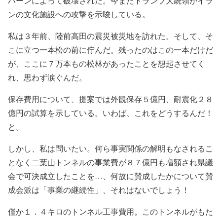
バーンによって破壊された。今またトランプ大統領がイラ
ンの文化施設への攻撃を示唆している。
私は３年前、陸前高田の震災被災地を訪れた。そして、そ
こに立つ一本松の前に佇んだ。残ったのはこの一本だけだ
が、ここに７万本もの松林があったことを想起させてく
れ、思わず涙ぐんだ。
保存費用について、提案では外観保存５億円、耐震化２８
億円の試算を示している。いわば、これをどうするんだ！
と。
しかし、私は問いたい。何ら事実関係の解明もなされるこ
となく二葉山トンネルの事業費が８７億円も増額され県議
会で可決成立したことを…、何故に賛成したかについて賛
成会派は「事業の継続性」、それはないでしょう！
僅か１．４キロのトンネル工事費用。このトンネルがもた