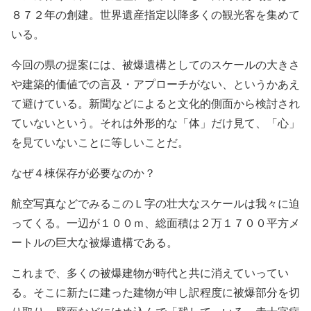
８７２年の創建。世界遺産指定以降多くの観光客を集めて
いる。
今回の県の提案には、被爆遺構としてのスケールの大きさ
や建築的価値での言及・アプローチがない、というかあえ
て避けている。新聞などによると文化的側面から検討され
ていないという。それは外形的な「体」だけ見て、「心」
を見ていないことに等しいことだ。
なぜ４棟保存が必要なのか？
航空写真などでみるこのＬ字の壮大なスケールは我々に迫
ってくる。一辺が１００ｍ、総面積は２万１７００平方メ
ートルの巨大な被爆遺構である。
これまで、多くの被爆建物が時代と共に消えていってい
る。そこに新たに建った建物が申し訳程度に被爆部分を切