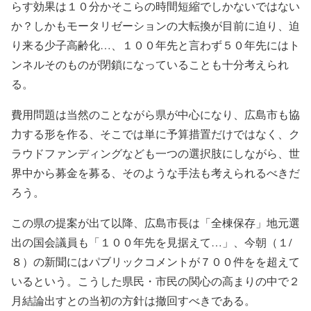
らす効果は１０分かそこらの時間短縮でしかないではない
か？しかもモータリゼーションの大転換が目前に迫り、迫
り来る少子高齢化…、１００年先と言わず５０年先にはト
ンネルそのものが閉鎖になっていることも十分考えられ
る。
費用問題は当然のことながら県が中心になり、広島市も協
力する形を作る、そこでは単に予算措置だけではなく、ク
ラウドファンディングなども一つの選択肢にしながら、世
界中から募金を募る、そのような手法も考えられるべきだ
ろう。
この県の提案が出て以降、広島市長は「全棟保存」地元選
出の国会議員も「１００年先を見据えて…」、今朝（１/
８）の新聞にはパブリックコメントが７００件をを超えて
いるという。こうした県民・市民の関心の高まりの中で２
月結論出すとの当初の方針は撤回すべきである。