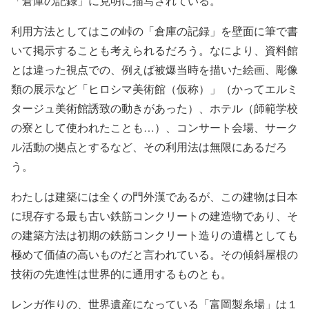
「倉庫の記録」に克明に描写されている。
利用方法としてはこの峠の「倉庫の記録」を壁面に筆で書
いて掲示することも考えられるだろう。なにより、資料館
とは違った視点での、例えば被爆当時を描いた絵画、彫像
類の展示など「ヒロシマ美術館（仮称）」（かってエルミ
タージュ美術館誘致の動きがあった）、ホテル（師範学校
の寮として使われたことも…）、コンサート会場、サーク
ル活動の拠点とするなど、その利用法は無限にあるだろ
う。
わたしは建築には全くの門外漢であるが、この建物は日本
に現存する最も古い鉄筋コンクリートの建造物であり、そ
の建築方法は初期の鉄筋コンクリート造りの遺構としても
極めて価値の高いものだと言われている。その傾斜屋根の
技術の先進性は世界的に通用するものとも。
レンガ作りの、世界遺産になっている「富岡製糸場」は１