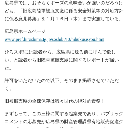
広島県では、おそらくポーズの意味合いが強いのだろうけ
ども、「旧広島陸軍被服支廠に係る安全対策等の対応方針
に係る意見募集」を１月１６日（木）まで実施している。
広島県ホームページ
www.pref.hiroshima.lg.jp/soshiki/13/hihukusisyou.html
ひろスポ!には読者から、広島県に送る前に呼んで欲し
い、と読者から旧陸軍被服支廠に関するレポートが届い
た。
許可をいただいたので以下、そのまま掲載させていただ
く。
旧被服支廠の全棟保存は我々世代の絶対的責務！
まずもって、この三棟に関する起案先であり、パブリック
コメントの応募先が広島県の財産管理課県有地販売促進グ