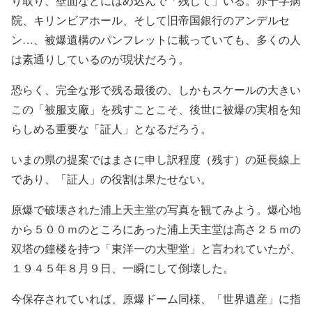
り取り、壁面などにはめ込んで「残して」いる。赤十字病
院、キリンビアホール、そして旧帝国銀行のアンデルセ
ン…、被爆遺構のパンフレットに載っていても、多くの人
は素通りしているのが現状だろう。
恐らく、完全な形で残る最後の、しかもスケールの大きい
この「被服支廠」を残すことこそ、後世に被爆の実相を知
らしめる重要な「証人」となるだろう。
いまの県の提案ではまさに申し訳程度（残す）の延長線上
であり、「証人」の役割は果たせない。
原爆で破壊された浦上天主堂の写真を観てみよう。爆心地
から５００ｍのところにあった浦上天主堂は高さ２５ｍの
双塔の鐘楼を持つ「東洋一の大聖堂」と言われていたが、
１９４５年８月９日、一瞬にして倒壊した。
今保存されていれば、原爆ドーム同様、「世界遺産」に指