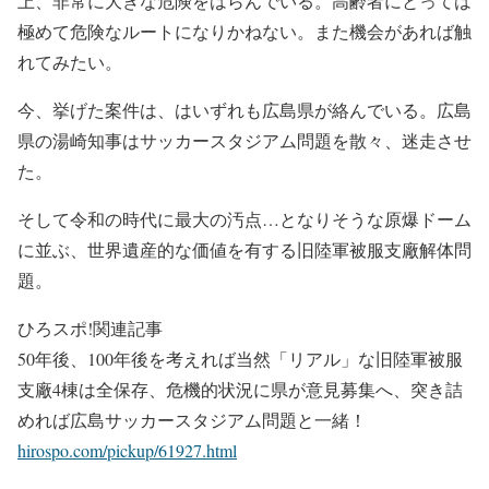
上、非常に大きな危険をはらんでいる。高齢者にとっては
極めて危険なルートになりかねない。また機会があれば触
れてみたい。
今、挙げた案件は、はいずれも広島県が絡んでいる。広島
県の湯崎知事はサッカースタジアム問題を散々、迷走させ
た。
そして令和の時代に最大の汚点…となりそうな原爆ドーム
に並ぶ、世界遺産的な価値を有する旧陸軍被服支廠解体問
題。
ひろスポ!関連記事
50年後、100年後を考えれば当然「リアル」な旧陸軍被服
支廠4棟は全保存、危機的状況に県が意見募集へ、突き詰
めれば広島サッカースタジアム問題と一緒！
hirospo.com/pickup/61927.html