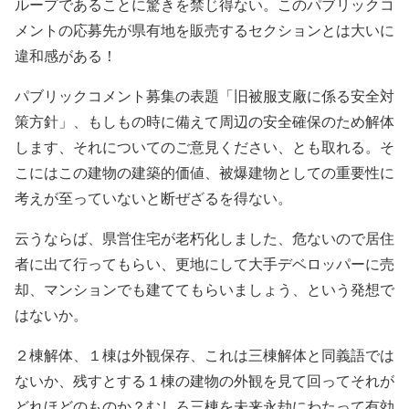
ループであることに驚きを禁じ得ない。このパブリックコ
メントの応募先が県有地を販売するセクションとは大いに
違和感がある！
パブリックコメント募集の表題「旧被服支廠に係る安全対
策方針」、もしもの時に備えて周辺の安全確保のため解体
します、それについてのご意見ください、とも取れる。そ
こにはこの建物の建築的価値、被爆建物としての重要性に
考えが至っていないと断ぜざるを得ない。
云うならば、県営住宅が老朽化しました、危ないので居住
者に出て行ってもらい、更地にして大手デベロッパーに売
却、マンションでも建ててもらいましょう、という発想で
はないか。
２棟解体、１棟は外観保存、これは三棟解体と同義語では
ないか、残すとする１棟の建物の外観を見て回ってそれが
どれほどのものか？むしろ三棟を未来永劫にわたって有効