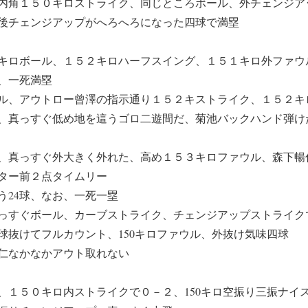
内角１５０キロストライク、同じところボール、外チェンジア
後チェンジアップがへろへろになった四球で満塁
キロボール、１５２キロハーフスイング、１５１キロ外ファウ
、一死満塁
ル、アウトロー曾澤の指示通り１５２キストライク、１５２キ
、真っすぐ低め地を這うゴロ二遊間だ、菊池バックハンド弾け
、真っすぐ外大きく外れた、高め１５３キロファウル、森下暢
ター前２点タイムリー
う24球、なお、一死一塁
っすぐボール、カーブストライク、チェンジアップストライク
球抜けてフルカウント、150キロファウル、外抜け気味四球
仁なかなかアウト取れない
、１５０キロ内ストライクで０－２、150キロ空振り三振ナイ