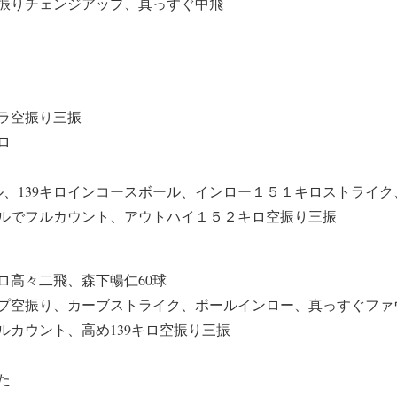
振りチェンジアップ、真っすぐ中飛
ラ空振り三振
ロ
ール、139キロインコースボール、インロー１５１キロストライ
ルでフルカウント、アウトハイ１５２キロ空振り三振
ロ高々二飛、森下暢仁60球
プ空振り、カーブストライク、ボールインロー、真っすぐファウ
ルカウント、高め139キロ空振り三振
た