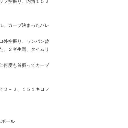
ップ空振り、内角１５２
ル、カーブ決まったバレ
ロ外空振り、ワンバン曾
た、２者生還、タイムリ
仁何度も首振ってカーブ
で２－２、１５１キロフ
スボール