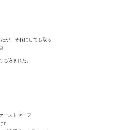
れたが、それにしても取ら
点。
打ち込まれた。
ァーストセーフ
けた