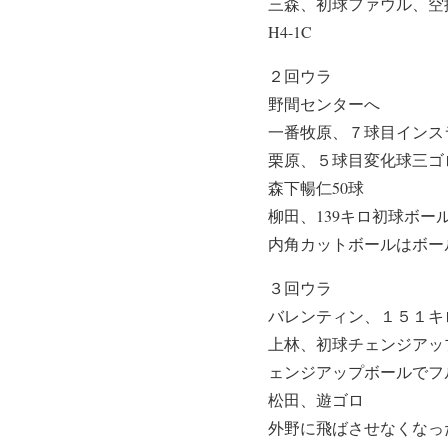
三森、初球ファウル、空
H4-1C
２回ウラ
野間センターへ
一番牧原、７球目インス
栗原、５球目変化球三ゴ
森下暢仁50球
柳田、139キロ初球ボ
内角カットボールはボー
３回ウラ
バレンティン、１５１キ
上林、初球チェンジアッ
ェンジアップボールでフ
松田、遊ゴロ
外野に飛ばさせなくなっ