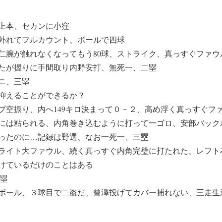
上本、セカンに小窪
外れてフルカウント、ボールで四球
仁腕が触れなくなってもう80球、ストライク、真っすぐファウ
たが握りに手間取り内野安打、無死一、二塁
ニ、三塁
抑えることができるか？
プ空振り、内へ149キロ決まって０－２、高め浮く真っすぐフ
には粘られる、内角巻き込むように打って一ゴロ、安部バック
ったのに…記録は野選、なお一死一、三塁
ライト大ファウル、続く真っすぐ内角完璧に打たれた、レフト
けているだけのことはある
三塁
ボール、３球目で二盗だ、曾澤投げてカバー捕れない、三走生