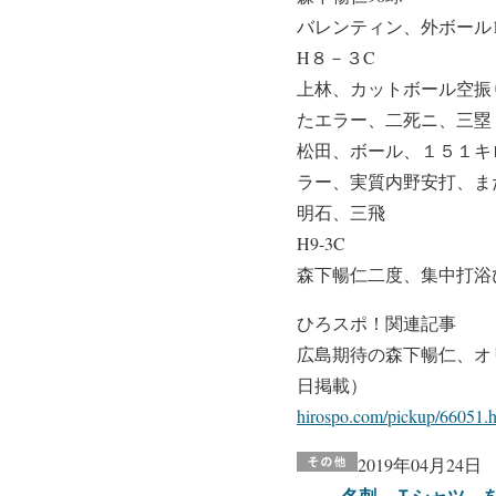
バレンティン、外ボール1
H８－３C
上林、カットボール空振
たエラー、二死ニ、三塁
松田、ボール、１５１キ
ラー、実質内野安打、ま
明石、三飛
H9-3C
森下暢仁二度、集中打浴
ひろスポ！関連記事
広島期待の森下暢仁、オ
日掲載）
hirospo.com/pickup/66051.
2019年04月24日
名刺、Ｔシャツ…