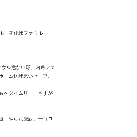
ル、変化球ファウル、一
ァウル危ない球、内角ファ
ホーム送球悪いセーフ、
右へタイムリー、さすが
還、やられ放題、一ゴロ