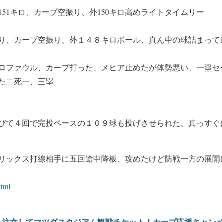
51キロ、カーブ空振り、外150キロ高めライトタイムリー
り、カーブ空振り、外１４８キロボール、真ん中の球詰まって
ロファウル、カーブ打った、メヒア止めたが体勢悪い、一塁セ
た二死一、三塁
びて４回で完投ペースの１０９球も投げさせられた、真っすぐ
リックス打線相手に五回途中降板、攻めたけど防戦一方の展開
html
を注文してマツダスタジアム観戦チケット！カープ応援キャン