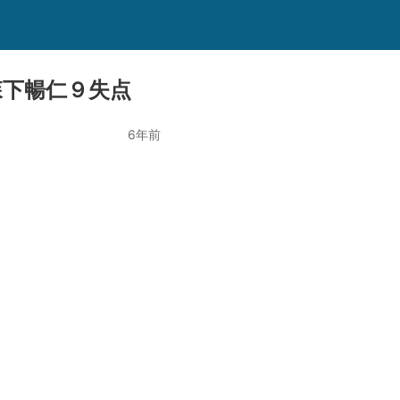
森下暢仁９失点
6年前