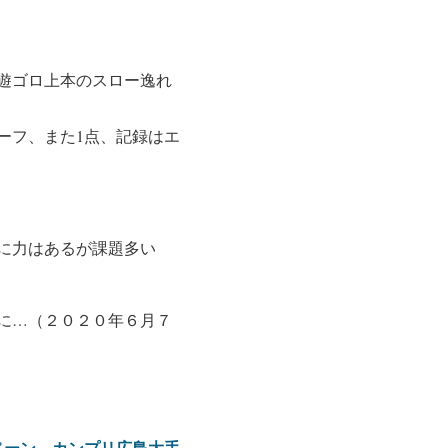
遊ゴロ上本のスロー逸れ
ーフ、また1点、記録はエ
に力はあるが課題多い
に…（２０２０年６月７
ペーン、カンプリ広島大手