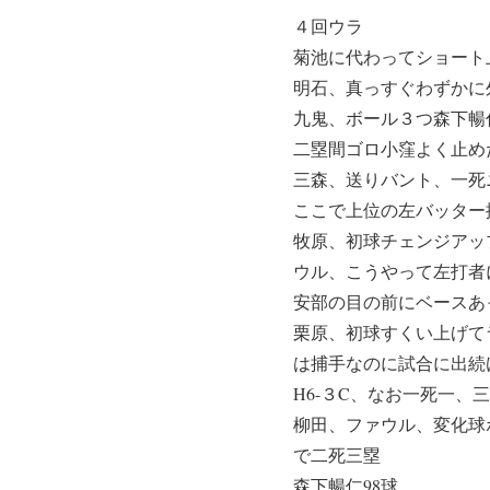
４回ウラ
菊池に代わってショート
明石、真っすぐわずかに
九鬼、ボール３つ森下暢
二塁間ゴロ小窪よく止め
三森、送りバント、一死
ここで上位の左バッター
牧原、初球チェンジアッ
ウル、こうやって左打者
安部の目の前にベースあ
栗原、初球すくい上げて
は捕手なのに試合に出続
H6-３C、なお一死一、
柳田、ファウル、変化球
で二死三塁
森下暢仁98球