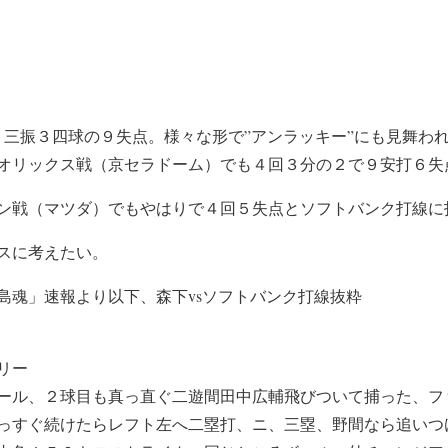
打５三振３四球の９失点。様々な形で”アンラッキー”にも見舞わ
オリックス戦（京セラドーム）でも４回３分の２で９安打６失
プン戦（マツダ）でもやはりで４回５失点とソフトバンク打線に
スに考えたい。
島魂」速報より以下、森下vsソフトバンク打線抜粋
リー
ール、２球目も真っ直ぐ二遊間田中広輔飛びついて捕った、フ
っすぐ続けたらレフト左へ二塁打、ニ、三塁、野間なら追いつ