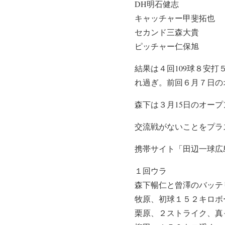
DH明石健志
キャッチャー甲斐拓也
セカンド三森大貴
ピッチャー仁保旭
結果は４回109球８安
れ過ぎ。前回６月７日の
森下は３月15日のオー
交流戦がないことをプラ
携帯サイト「田辺一球広
１回ウラ
森下暢仁と曾澤のバッテ
牧原、初球１５２キロボ
栗原、２ストライク、真