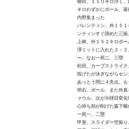
柳田、１５０キロ浮く、
キロわずかにボール、最
内野集まった
バレンティン、外１５１
ンティンすぐ諦めた三振
上林、外１５２キロボー
澤ミットに入れた２－２
ー、なお一死ニ、三塁
松田、カーブストライク
投げたが泳ぎながらセン
あっとう間に４失点、も
明石、ボール、また外真
ァウル、次が30球目変化
心持ち頬が削げた森下暢
一死一、二塁
甲斐、スライダー空振り