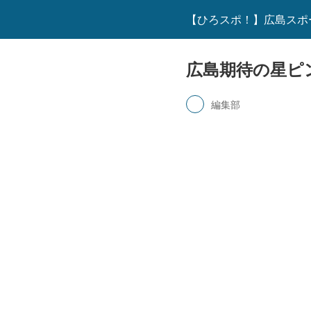
【ひろスポ！】広島スポ
広島期待の星ピ
編集部