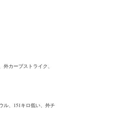
ク、外カーブストライク、
ル、151キロ低い、外チ