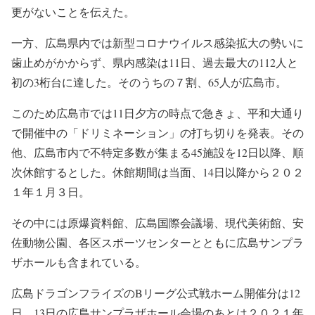
更がないことを伝えた。
一方、広島県内では新型コロナウイルス感染拡大の勢いに
歯止めがかからず、県内感染は11日、過去最大の112人と
初の3桁台に達した。そのうちの７割、65人が広島市。
このため広島市では11日夕方の時点で急きょ、平和大通り
で開催中の「ドリミネーション」の打ち切りを発表。その
他、広島市内で不特定多数が集まる45施設を12日以降、順
次休館するとした。休館期間は当面、14日以降から２０２
１年１月３日。
その中には原爆資料館、広島国際会議場、現代美術館、安
佐動物公園、各区スポーツセンターとともに広島サンプラ
ザホールも含まれている。
広島ドラゴンフライズのBリーグ公式戦ホーム開催分は12
日、13日の広島サンプラザホール会場のあとは２０２１年