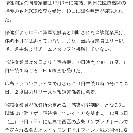
陽性判定の同居家族は
12
月
9
日に発熱、同日に医療機関の
指導のもと
PCR
検査を受け、
10
日に陽性判定が確認され
た。
保健所より10日に濃厚接触者と判断された当該従業員は、
体調不良等は訴えていない。また、
当該従業員は９日以
降、選手およびチームスタッフと接触していない。
当該従業員は９日より自宅待機。10日時点で36・８度。11
日午後１時ごろ、PCR検査を受けた。
広島ドラゴンフライズではさらに11日午後６時45分にこの
日、２度目のリリースを報道関係者に発表。
当該従業員が保健所の定める「感染可能期間」となる
9
日
以降は出勤せず自宅待機していることを踏まえ、
12
月
12
日
（土）
13
日（日）に広島市西区の広島サンプラザホールで
予定される名古屋ダイヤモンドドルフィンズ戦の開催に変