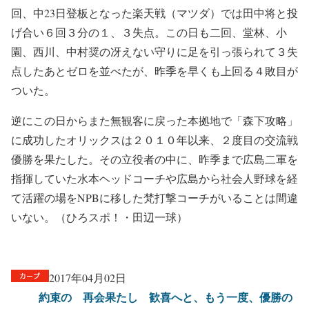
回、中23日登板となった楽天戦（マツダ）では田中将と投
げ合い６回３分の１、３失点。この日も二回、堂林、小
園、西川、中村奨の冴えない守りに足を引っ張られて３失
点したあとゼロを並べたが、昨季を早くも上回る４敗目が
ついた。
逆にこの日からまた無観客に戻った本拠地で「森下攻略」
に成功したオリックスは２０１０年以来、２度目の交流戦
優勝を果たした。その立役者の中に、昨季まで広島二軍を
指揮していた水本ヘッドコーチや広島から社会人野球を経
て活躍の場をNPBに移した梵打撃コーチがいることは間違
いない。（ひろスポ！・田辺一球）
2017年04月02日
約束の 再会果たし 歓喜へと、もう一度、優勝の