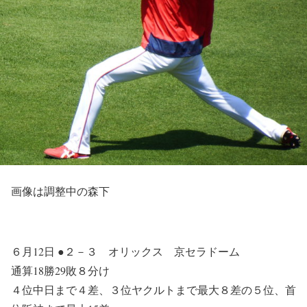
画像は調整中の森下
６月12日 ●２－３ オリックス 京セラドーム
通算18勝29敗８分け
４位中日まで４差、３位ヤクルトまで最大８差の５位、首