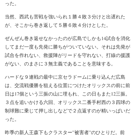
った。
当然、西武も苦戦を強いられ１勝４敗３分けと出遅れた
が、そこから巻き返して５勝６敗４分けとした。
ぜんぜん巻き返せなかったのが広島でしかも14試合を消化
してまだ一度も先発に勝ちがついていない。それは先発が
試合を作れない、救援陣がリードを守れない、打線の援護
がない、のまさに３無主義であることを意味する。
ハードな９連戦の最中に京セラドームに乗り込んだ広島
は、交流戦優勝を狙える位置につけたオリックスの前に前
日は17個という三振の山に埋もれ、この日もまた12三振。
３点を追いかける六回、オリックス二番手村西の３四球の
制球難に乗じて押し出しなどで２点返すのが精いっぱいだ
った。
昨季の新人王森下もクラスター”被害者”のひとりだ。前