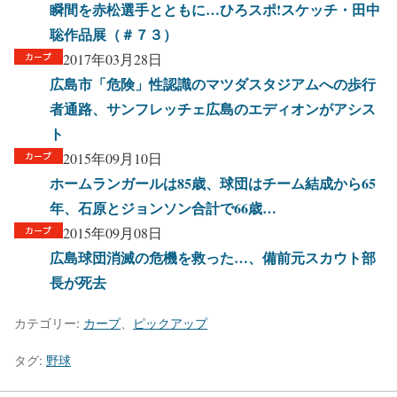
瞬間を赤松選手とともに…ひろスポ!スケッチ・田中
聡作品展（＃７３）
2017年03月28日
広島市「危険」性認識のマツダスタジアムへの歩行
者通路、サンフレッチェ広島のエディオンがアシス
ト
2015年09月10日
ホームランガールは85歳、球団はチーム結成から65
年、石原とジョンソン合計で66歳…
2015年09月08日
広島球団消滅の危機を救った…、備前元スカウト部
長が死去
カテゴリー:
カープ
、
ピックアップ
タグ:
野球