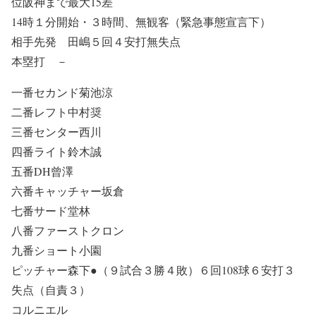
位阪神まで最大15差
14時１分開始・３時間、無観客（緊急事態宣言下）
相手先発 田嶋５回４安打無失点
本塁打 －
一番セカンド菊池涼
二番レフト中村奨
三番センター西川
四番ライト鈴木誠
五番DH曾澤
六番キャッチャー坂倉
七番サード堂林
八番ファーストクロン
九番ショート小園
ピッチャー森下●（９試合３勝４敗）６回108球６安打３
失点（自責３）
コルニエル