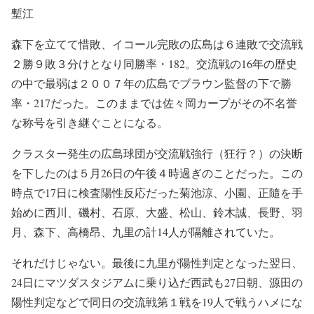
塹江
森下を立てて惜敗、イコール完敗の広島は６連敗で交流戦
２勝９敗３分けとなり同勝率・182。交流戦の16年の歴史
の中で最弱は２００７年の広島でブラウン監督の下で勝
率・217だった。このままでは佐々岡カープがその不名誉
な称号を引き継ぐことになる。
クラスター発生の広島球団が交流戦強行（狂行？）の決断
を下したのは５月26日の午後４時過ぎのことだった。この
時点で17日に検査陽性反応だった菊池涼、小園、正隨を手
始めに西川、磯村、石原、大盛、松山、鈴木誠、長野、羽
月、森下、高橋昂、九里の計14人が隔離されていた。
それだけじゃない。最後に九里が陽性判定となった翌日、
24日にマツダスタジアムに乗り込だ西武も27日朝、源田の
陽性判定などで同日の交流戦第１戦を19人で戦うハメにな