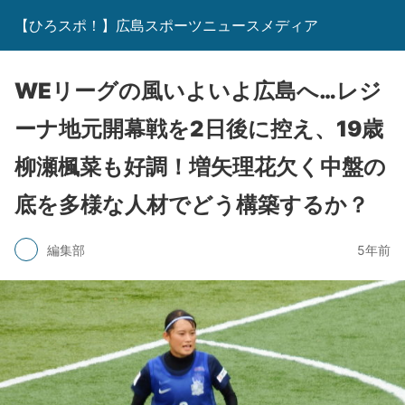
【ひろスポ！】広島スポーツニュースメディア
WEリーグの風いよいよ広島へ…レジ
ーナ地元開幕戦を2日後に控え、19歳
柳瀬楓菜も好調！増矢理花欠く中盤の
底を多様な人材でどう構築するか？
編集部
5年前