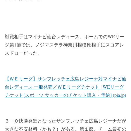
対戦相手はマイナビ仙台レディース。ホームでのWEリー
グ第1節では、ノジマステラ神奈川相模原相手にスコアレ
スドローだった。
【ＷＥリーグ】サンフレッチェ広島レジーナ対マイナビ仙
台レディース 一般発売／ＷＥリーグチケット | WEリーグ
チケット[スポーツ サッカーのチケット購入・予約] (pia.jp)
３－０快勝発進となったサンフレッチェ広島レジーナだが
大きな不安材料（かも？）がある。第１節、チーム最初の