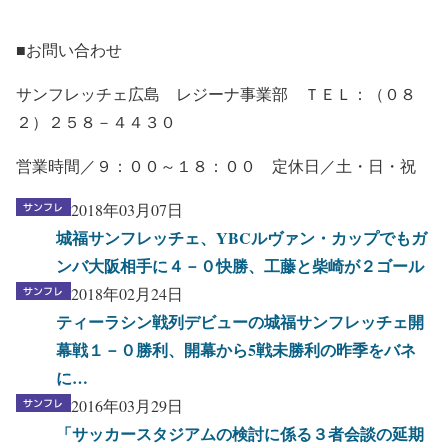
■お問い合わせ
サンフレッチェ広島 レジーナ事業部 ＴＥＬ：（０８
２）２５８－４４３０
営業時間／９：００～１８：００ 定休日／土・日・祝
2018年03月07日
城福サンフレッチェ、YBCルヴァン・カップでもガ
ンバ大阪相手に４－０快勝、工藤と柴崎が２ゴール
2018年02月24日
ティーラシン戦列デビューの城福サンフレッチェ開
幕戦１－０勝利、開幕から5戦未勝利の昨季をバネ
に…
2016年03月29日
「サッカースタジアムの検討に係る３者会談の延期