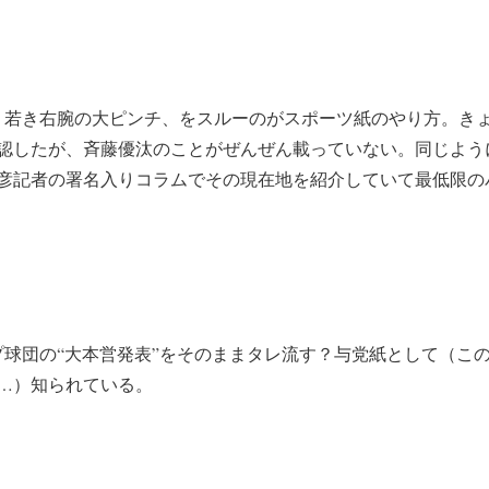
、若き右腕の大ピンチ、をスルーのがスポーツ紙のやり方。き
認したが、斉藤優汰のことがぜんぜん載っていない。同じよう
彦記者の署名入りコラムでその現在地を紹介していて最低限の
プ球団の“大本営発表”をそのままタレ流す？与党紙として（こ
…）知られている。