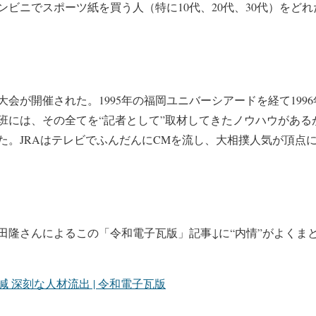
ンビニでスポーツ紙を買う人（特に10代、20代、30代）をど
ア大会が開催された。1995年の福岡ユニバーシアードを経て19
班には、その全てを“記者として”取材してきたノウハウがある
た。JRAはテレビでふんだんにCMを流し、大相撲人気が頂点
田隆さんによるこの「令和電子瓦版」記事↓に“内情”がよくま
 深刻な人材流出 | 令和電子瓦版