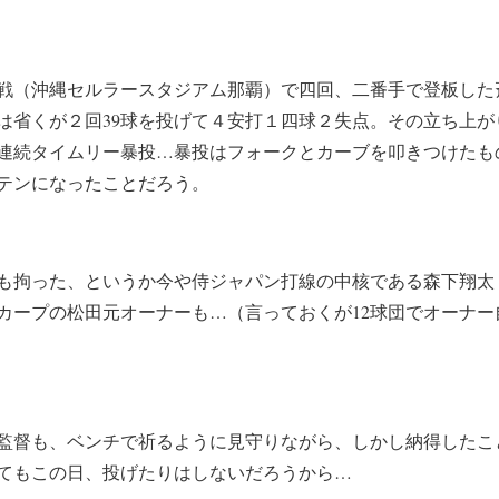
ン戦（沖縄セルラースタジアム那覇）で四回、二番手で登板した
は省くが２回39球を投げて４安打１四球２失点。その立ち上が
連続タイムリー暴投…暴投はフォークとカーブを叩きつけたも
テンになったことだろう。
も拘った、というか今や侍ジャパン打線の中核である森下翔太
カープの松田元オーナーも…（言っておくが12球団でオーナー
監督も、ベンチで祈るように見守りながら、しかし納得したこ
てもこの日、投げたりはしないだろうから…