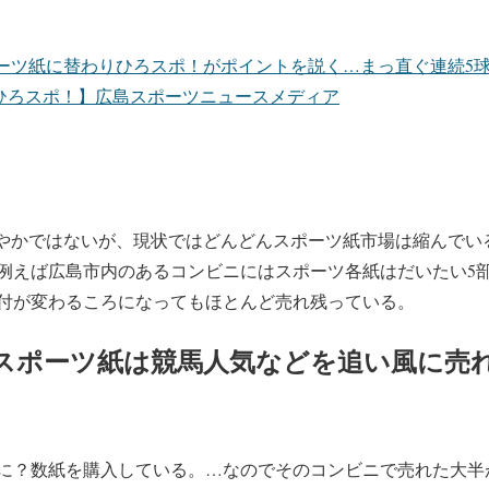
ポーツ紙に替わりひろスポ！がポイントを説く…まっ直ぐ連続5球
【ひろスポ！】広島スポーツニュースメディア
穏やかではないが、現状ではどんどんスポーツ紙市場は縮んでい
例えば広島市内のあるコンビニにはスポーツ各紙はだいたい5
日付が変わるころになってもほとんど売れ残っている。
ばのスポーツ紙は競馬人気などを追い風に売
に？数紙を購入している。…なのでそのコンビニで売れた大半