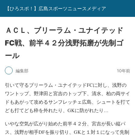
【ひろスポ！】広島スポーツニュースメディア
ＡＣＬ、ブリーラム・ユナイテッド
FC戦、前半４２分浅野拓磨が先制ゴ
ール
編集部
10年前
引いて守るブリーラム・ユナイテッドFCに対し、浅野の
ワントップ、野津田と宮吉のトップ下、清水、柏の両サイ
ドもあがって攻めるサンフレッチェ広島、シュートを打て
ども打てども枠を外れたり、GKに防がれたり…
いやな空気が広がり始めた前半４２分、宮吉が長い縦パ
ス、浅野が相手DFを振り切り、GKと１対１になって先制