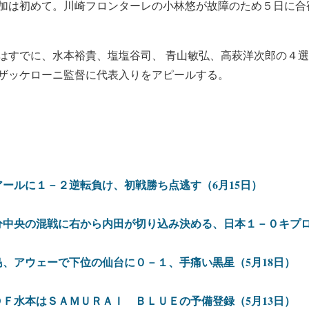
加は初めて。川崎フロンターレの小林悠が故障のため５日に合
はすでに、水本裕貴、塩塩谷司、 青山敏弘、高萩洋次郎の４
ザッケローニ監督に代表入りをアピールする。
ールに１－２逆転負け、初戦勝ち点逃す（6月15日）
分中央の混戦に右から内田が切り込み決める、日本１－０キプロ
、アウェーで下位の仙台に０－１、手痛い黒星（5月18日）
Ｆ水本はＳＡＭＵＲＡＩ ＢＬＵＥの予備登録（5月13日）