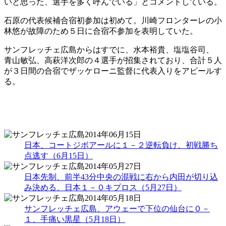
いと思った、選手を多く呼んでいる」とコメントしている。
石原の代表候補合宿初参加は初めて。川崎フロンターレの小
林悠が故障のため５日に合宿不参加を表明していた。
サンフレッチェ広島からはすでに、水本裕貴、塩塩谷司、
青山敏弘、高萩洋次郎の４選手が招集されており、合計５人
が３日間の合宿でザッケローニ監督に代表入りをアピールす
る。
2014年06月15日
日本、コートジボアールに１－２逆転負け、初戦勝ち
点逃す（6月15日）
2014年05月27日
日本先制、前半43分中央の混戦に右から内田が切り込
み決める、日本１－０キプロス（5月27日）
2014年05月18日
サンフレッチェ広島、アウェーで下位の仙台に０－
１、手痛い黒星（5月18日）