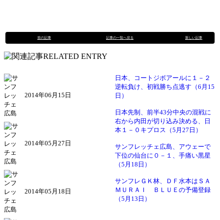
前の記事
記事の一覧へ戻る
新しい記事
日本、コートジボアールに１－２
逆転負け、初戦勝ち点逃す（6月15
2014年06月15日
日）
日本先制、前半43分中央の混戦に
右から内田が切り込み決める、日
本１－０キプロス（5月27日）
2014年05月27日
サンフレッチェ広島、アウェーで
下位の仙台に０－１、手痛い黒星
（5月18日）
サンフレＧＫ林、ＤＦ水本はＳＡ
ＭＵＲＡＩ ＢＬＵＥの予備登録
2014年05月18日
（5月13日）