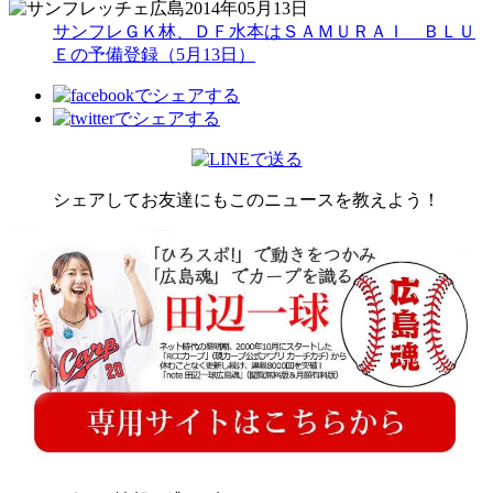
2014年05月13日
サンフレＧＫ林、ＤＦ水本はＳＡＭＵＲＡＩ ＢＬＵ
Ｅの予備登録（5月13日）
シェアしてお友達にもこのニュースを教えよう！