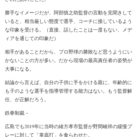
勝手なイメージだが、阿部慎之助監督の言動を見聞きして
いると、相当厳しい態度で選手、コーチに接しているよう
な印象を受ける。（直接、話したことは一度もない、メデ
ィアを通じての印象だ）
相手があることだから、プロ野球の勝敗など思うようにい
かないことの方が多い。だから現場の最高責任者の姿勢が
大事になる。
結論から言えば、自分の子供に手をかける親に、年齢的に
も子のような選手を指導管理する能力はない。もう監督解
任、が正解だろう。
鉄拳制裁－
広島でも2019年に当時の緒方孝市監督が野間峻祥の緩慢プ
レーに対して「掌底打」を食らわせた。