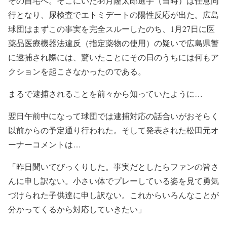
その自宅へ。そこにいた羽月隆太郎選手（当時）は任意同
行となり、尿検査でエトミデートの陽性反応が出た。広島
球団はまずこの事実を完全スルーしたのち、1月27日に医
薬品医療機器法違反（指定薬物の使用）の疑いで広島県警
に逮捕され際には、驚いたことにその日のうちには何もア
クションを起こさなかったのである。
まるで逮捕されることを前々から知っていたように…
翌日午前中になって球団では逮捕対応の話合いがおそらく
以前からの予定通り行われた。そして発表された松田元オ
ーナーコメントは…
「昨日聞いてびっくりした。事実だとしたらファンの皆さ
んに申し訳ない。小さい体でプレーしている姿を見て勇気
づけられた子供達に申し訳ない。これからいろんなことが
分かってくるから対応していきたい」