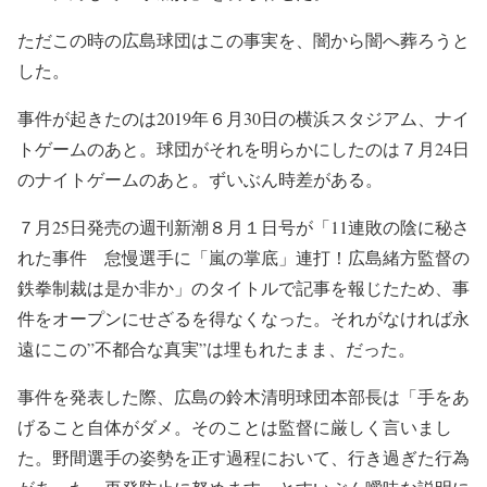
ただこの時の広島球団はこの事実を、闇から闇へ葬ろうと
した。
事件が起きたのは2019年６月30日の横浜スタジアム、ナイ
トゲームのあと。球団がそれを明らかにしたのは７月24日
のナイトゲームのあと。ずいぶん時差がある。
７月25日発売の週刊新潮８月１日号が「11連敗の陰に秘さ
れた事件 怠慢選手に「嵐の掌底」連打！広島緒方監督の
鉄拳制裁は是か非か」のタイトルで記事を報じたため、事
件をオープンにせざるを得なくなった。それがなければ永
遠にこの”不都合な真実”は埋もれたまま、だった。
事件を発表した際、広島の鈴木清明球団本部長は「手をあ
げること自体がダメ。そのことは監督に厳しく言いまし
た。野間選手の姿勢を正す過程において、行き過ぎた行為