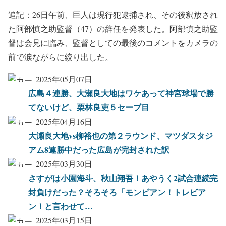
追記：26日午前、巨人は現行犯逮捕され、その後釈放され
た阿部慎之助監督（47）の辞任を発表した。阿部慎之助監
督は会見に臨み、監督としての最後のコメントをカメラの
前で涙ながらに絞り出した。
2025年05月07日
広島４連勝、大瀬良大地はワケあって神宮球場で勝
てないけど、栗林良吏５セーブ目
2025年04月16日
大瀬良大地vs柳裕也の第２ラウンド、マツダスタジ
アム8連勝中だった広島が完封された訳
2025年03月30日
さすがは小園海斗、秋山翔吾！あやうく2試合連続完
封負けだった？そろそろ「モンビアン！トレビア
ン！と言わせて…
2025年03月15日