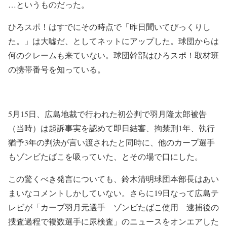
…というものだった。
ひろスポ！はすでにその時点で「昨日聞いてびっくりし
た。」は大嘘だ、としてネットにアップした。球団からは
何のクレームも来ていない。球団幹部はひろスポ！取材班
の携帯番号を知っている。
5月15日、広島地裁で行われた初公判で羽月隆太郎被告
（当時）は起訴事実を認めて即日結審、拘禁刑1年、執行
猶予3年の判決が言い渡されたと同時に、他のカープ選手
もゾンビたばこを吸っていた、とその場で口にした。
この驚くべき発言についても、鈴木清明球団本部長はあい
まいなコメントしかしていない。さらに19日なって広島テ
レビが「カープ羽月元選手 ゾンビたばこ使用 逮捕後の
捜査過程で複数選手に尿検査」のニュースをオンエアした