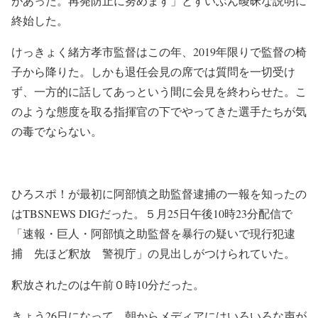
があった。再発防止に努めます」とすいぶん曖昧な説明に
終始した。
けっきょく緒方孝市監督はこの年、2019年限りで監督の椅
子から降りた。しかも退任会見の席では質問を一切受け
ず、一方的に話してあっという間に会見を終わらせた。こ
のような態度を取る指揮官の下でやってきた選手たちが気
の毒でならない。
ひろスポ！が最初に阿部慎之助監督逮捕の一報を知ったの
はTBSNEWS DIGだった。５月25日午後10時23分配信で
「速報・巨人・阿部慎之助監督を暴行の疑いで現行犯逮
捕 先ほど釈放 警視庁」の見出しがつけられていた。
釈放されたのは午前０時10分だった。
きょう26日になって、朝からメディアにはいろいろな声が