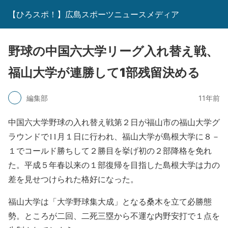
【ひろスポ！】広島スポーツニュースメディア
野球の中国六大学リーグ入れ替え戦、
福山大学が連勝して1部残留決める
編集部
11年前
中国六大学野球の入れ替え戦第２日が福山市の福山大学グ
ラウンドで11月１日に行われ、福山大学が島根大学に８－
１でコールド勝ちして２勝目を挙げ初の２部降格を免れ
た。平成５年春以来の１部復帰を目指した島根大学は力の
差を見せつけられた格好になった。
福山大学は「大学野球集大成」となる桑木を立て必勝態
勢。ところが二回、二死三塁から不運な内野安打で１点を