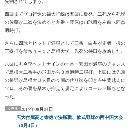
先制されてしまう。
四回までゼロ行進の福大打線は五回に爆発。二死から死球
の佐藤が二盗を決めると九番・藤原は14球目を左前へ同点
適時打。
さらに四球とヒットで満塁として三番・白井が走者一掃の
三塁打を放ち４－１と島根大学・先発の持田を攻略した。
六回にも今季ベストナインの一番・安田が満塁のチャンス
で島根大二番手の飛田から３点適時二塁打。七回には先頭
の長野が島根大３人目の今岡の代り端を叩き左中間越えに
ソロ。その裏を桑木が抑えて規定によりコールド勝ちとな
った。
2015年08月04日
広大付属高と崇徳で決勝戦、軟式野球の西中国大会
（8月4日）