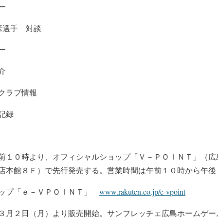
ー
彦選手 対談
ー
介
クラブ情報
記録
前１０時より、オフィシャルショップ「Ｖ－ＰＯＩＮＴ」（広
店本館８Ｆ）で先行発売する。営業時間は午前１０時から午後
ョップ「ｅ－ＶＰＯＩＮＴ」
www.rakuten.co.jp/e-vpoint
３月２日（月）より販売開始。サンフレッチェ広島ホームゲー