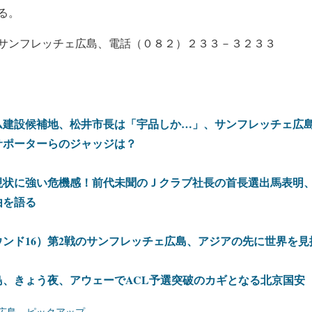
る。
サンフレッチェ広島、電話（０８２）２３３－３２３３
ム建設候補地、松井市長は「宇品しか…」、サンフレッチェ広
サポーターらのジャッジは？
現状に強い危機感！前代未聞のＪクラブ社長の首長選出馬表明
由を語る
ンド16）第2戦のサンフレッチェ広島、アジアの先に世界を見
島、きょう夜、アウェーでACL予選突破のカギとなる北京国安
広島
、
ピックアップ