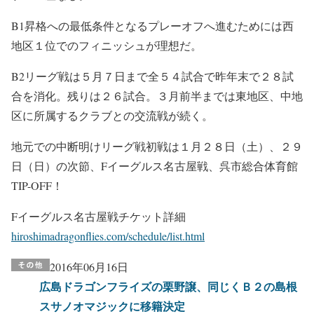
B1昇格への最低条件となるプレーオフへ進むためには西
地区１位でのフィニッシュが理想だ。
B2リーグ戦は５月７日まで全５４試合で昨年末で２８試
合を消化。残りは２６試合。３月前半までは東地区、中地
区に所属するクラブとの交流戦が続く。
地元での中断明けリーグ戦初戦は１月２８日（土）、２９
日（日）の次節、Fイーグルス名古屋戦、呉市総合体育館
TIP-OFF！
Fイーグルス名古屋戦チケット詳細
hiroshimadragonflies.com/schedule/list.html
2016年06月16日
広島ドラゴンフライズの栗野譲、同じくＢ２の島根
スサノオマジックに移籍決定