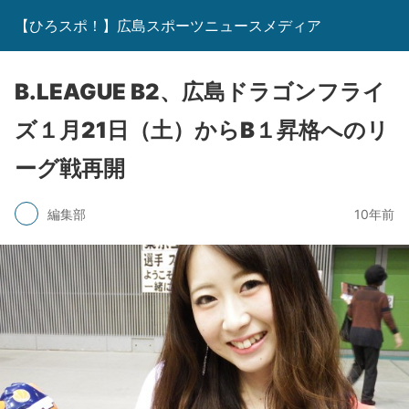
【ひろスポ！】広島スポーツニュースメディア
B.LEAGUE B2、広島ドラゴンフライ
ズ１月21日（土）からB１昇格へのリ
ーグ戦再開
編集部
10年前