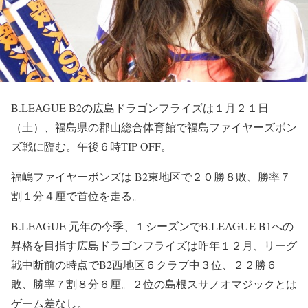
B.LEAGUE B2の広島ドラゴンフライズは１月２１日
（土）、福島県の郡山総合体育館で福島ファイヤーズボン
ズ戦に臨む。午後６時TIP-OFF。
福嶋ファイヤーボンズは B2東地区で２０勝８敗、勝率７
割１分４厘で首位を走る。
B.LEAGUE 元年の今季、１シーズンでB.LEAGUE B1への
昇格を目指す広島ドラゴンフライズは昨年１２月、リーグ
戦中断前の時点でB2西地区６クラブ中３位、２２勝６
敗、勝率７割８分６厘。２位の島根スサノオマジックとは
ゲーム差なし。