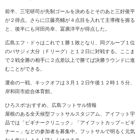
前半、三宅研司が先制ゴールを決めるとそのあと三好俊平
が２得点。さらに江藤亮輔が４点目を入れて主導権を握る
と、後半にも河田尚幸、冨廣洋平が得点した。
広島エフ・ドゥはこれで１勝１敗となり、同グループ１位
のバサジィ大分（Ｆリーグ）と１２日に対戦する。ここま
で２戦全勝の相手に２点差以上で勝てば決勝ラウンドに進
むことができる。
運命の一戦、キックオフは３月１２日午後１２時１５分、
岸和田市総合体育館。
ひろスポ!おすすめ、広島フットサル情報
屋根のある全天候型フットサルスタジアム、アイフット宇
品では「ビギナークリニック」「アイフットカップ～ビギ
ナー～」などの参加者を募集中。フットサルで明るく元気
な１年にしよう！詳しくはコチラ。