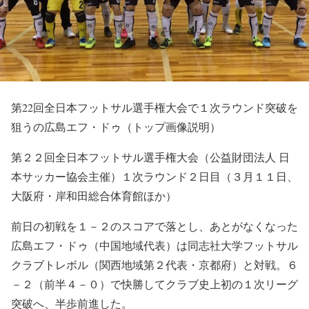
第22回全日本フットサル選手権大会で１次ラウンド突破を
狙うの広島エフ・ドゥ（トップ画像説明）
第２２回全日本フットサル選手権大会（公益財団法人 日
本サッカー協会主催）１次ラウンド２日目（３月１１日、
大阪府・岸和田総合体育館ほか）
前日の初戦を１－２のスコアで落とし、あとがなくなった
広島エフ・ドゥ（中国地域代表）は同志社大学フットサル
クラブトレボル（関西地域第２代表・京都府）と対戦。６
－２（前半４－０）で快勝してクラブ史上初の１次リーグ
突破へ、半歩前進した。