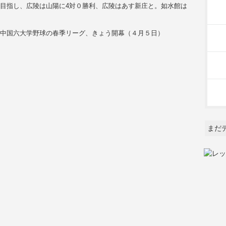
目指し、広陵は山陽に4対０勝利、広陵はあす新庄と。如水館は
１
、中国六大学野球の春季リーグ、きょう開幕（４月５日）
まだ