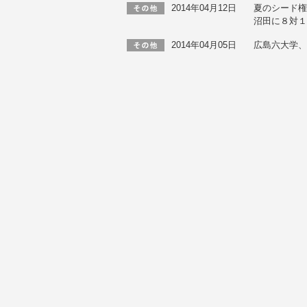
2014年04月12日
夏のシード権
沼田に８対
2014年04月05日
広島六大学