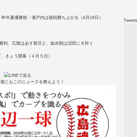
、昨年夏優勝校・瀬戸内は接戦勝ち上がる（4月19日）
Tweets
勝利、広陵はあす新庄と。如水館は沼田に８対１
グ、きょう開幕（４月５日）
友達にもこのニュースを教えよう！