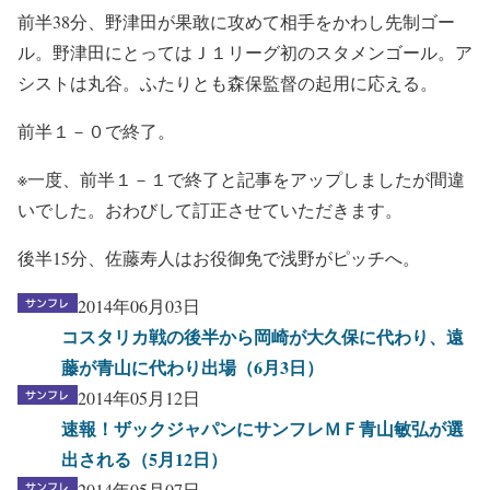
前半38分、野津田が果敢に攻めて相手をかわし先制ゴー
ル。野津田にとってはＪ１リーグ初のスタメンゴール。ア
シストは丸谷。ふたりとも森保監督の起用に応える。
前半１－０で終了。
※一度、前半１－１で終了と記事をアップしましたが間違
いでした。おわびして訂正させていただきます。
後半15分、佐藤寿人はお役御免で浅野がピッチへ。
2014年06月03日
コスタリカ戦の後半から岡崎が大久保に代わり、遠
藤が青山に代わり出場（6月3日）
2014年05月12日
速報！ザックジャパンにサンフレＭＦ青山敏弘が選
出される（5月12日）
2014年05月07日