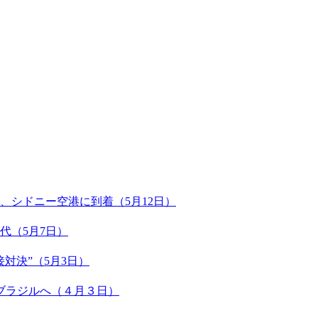
、シドニー空港に到着（5月12日）
代（5月7日）
対決”（5月3日）
ブラジルへ（４月３日）