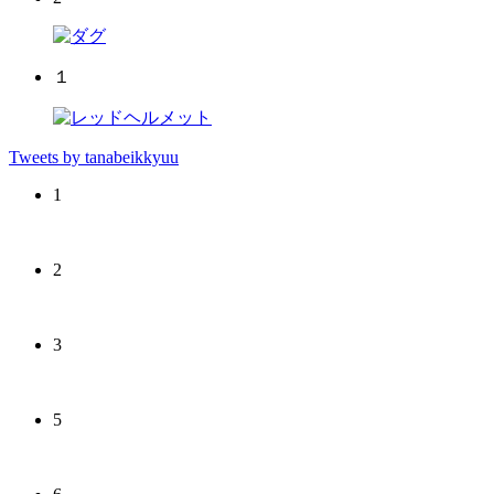
１
Tweets by tanabeikkyuu
1
2
3
5