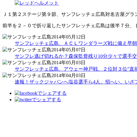
Ｊ１第２ステージ第９節、サンフレッチェ広島対名古屋グラ
前半を２－０で折り返したサンフレッチェ広島は後半７分、
2014年05月12日
サンフレッチェ広島、ＡＣＬワンダラーズ戦に備え早朝
2014年05月07日
サンフレ逃げ切れるか？森保監督残り10分少々で選手交
2014年05月03日
サンフレッチェ広島、アウェー神戸戦、２位対３位”直接
2014年04月03日
速報！ザックジャパンへ塩谷選手ら4人、招へい。いざ