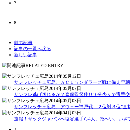
7
8
前の記事
記事の一覧へ戻る
新しい記事
2014年05月12日
サンフレッチェ広島、ＡＣＬワンダラーズ戦に備え早朝
2014年05月07日
サンフレ逃げ切れるか？森保監督残り10分少々で選手交
2014年05月03日
サンフレッチェ広島、アウェー神戸戦、２位対３位”直接
2014年04月03日
速報！ザックジャパンへ塩谷選手ら4人、招へい。いざ
2