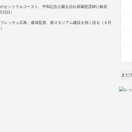
Lのセントラルコースト、平和記念公園を訪れ原爆慰霊碑に献花
月22日）
ンフレッチェ広島・森保監督、新スタジアム建設を熱く語る（４月
日）
まだ