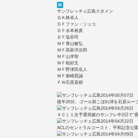
サンフレッチェ広島スタメン
ＧＫ林卓人
ＤＦファン・ソッコ
ＤＦ水本裕貴
ＤＦ塩谷司
ＭＦ青山敏弘
ＭＦ高萩洋次郎
ＭＦ山岸智
ＭＦ柏好文
ＭＦ野津田岳人
ＭＦ柴崎晃誠
ＦＷ石原直樹
2014年05月07日
後半20分、ゴール前こぼれ球を石原ルー
2014年04月26日
ＡＣＬ１次予選突破のサンフレ中2日で”鹿
2014年04月22日
ACLのセントラルコースト、平和記念公園
2014年04月09日