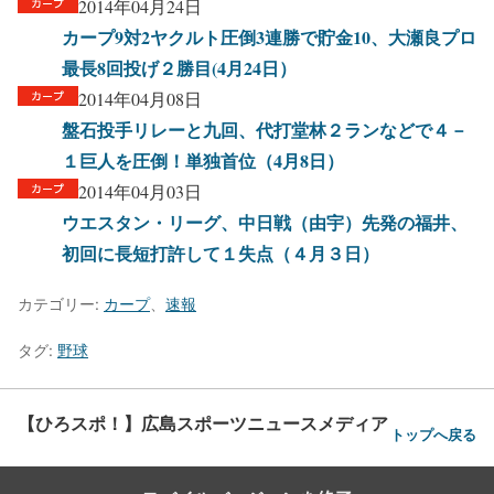
2014年04月24日
カープ9対2ヤクルト圧倒3連勝で貯金10、大瀬良プロ
最長8回投げ２勝目(4月24日）
2014年04月08日
盤石投手リレーと九回、代打堂林２ランなどで４－
１巨人を圧倒！単独首位（4月8日）
2014年04月03日
ウエスタン・リーグ、中日戦（由宇）先発の福井、
初回に長短打許して１失点（４月３日）
カテゴリー:
カープ
、
速報
タグ:
野球
【ひろスポ！】広島スポーツニュースメディア
トップへ戻る