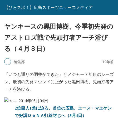
【ひろスポ！】広島スポーツニュースメディア
ヤンキースの黒田博樹、今季初先発の
アストロズ戦で先頭打者アーチ浴び
る（４月３日）
編集部
12年前
「いつも通りの調整ができた」とメジャー７年目のシーズ
ン、最初の先発マウンドに上がった黒田博樹、先頭打者ア
ーチを浴びる。
2014年05月04日
2位巨人1差に迫る、首位の広島、エース・マエケン
で好調ＤｅＮＡ打線封じへ（5月4日）