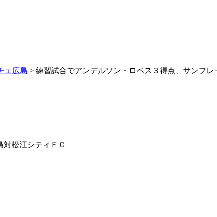
チェ広島
> 練習試合でアンデルソン・ロペス３得点、サンフレ
島対松江シティＦＣ