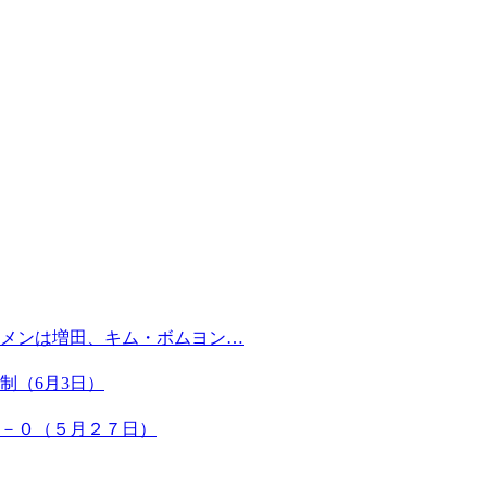
メンは増田、キム・ボムヨン…
制（6月3日）
１－０（５月２７日）