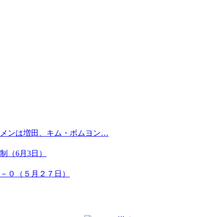
メンは増田、キム・ボムヨン…
制（6月3日）
１－０（５月２７日）