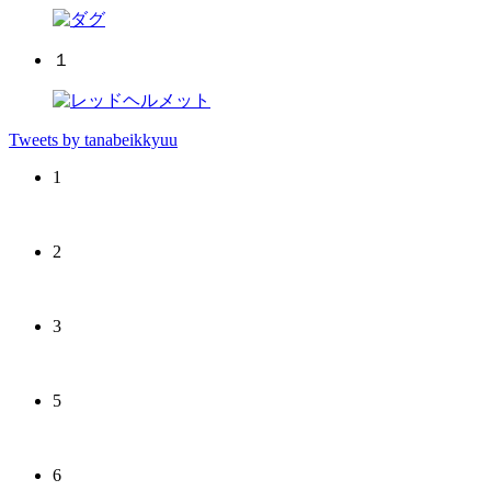
１
Tweets by tanabeikkyuu
1
2
3
5
6