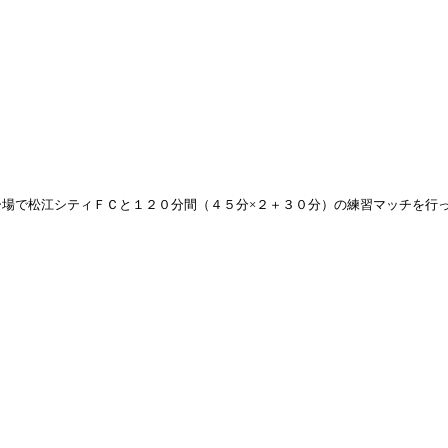
ー場で松江シティＦＣと１２０分間
（４５分×２＋３０分）
の練習マッチを行