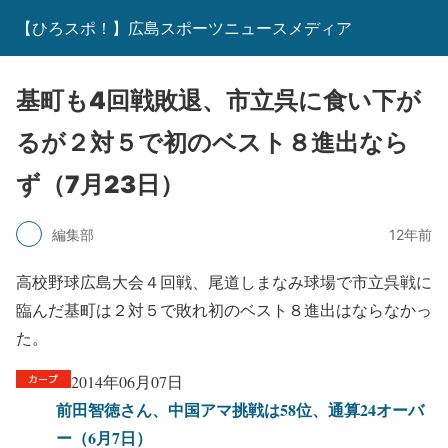
【ひろスポ！】広島スポーツニュースメディア
基町も4回戦敗退、市立呉に食い下が
るが２対５で初のベスト８進出なら
ず（7月23日）
編集部
12年前
高校野球広島大会４回戦、尾道しまなみ球場で市立呉戦に
臨んだ基町は２対５で敗れ初のベスト８進出はならなかっ
た。
2014年06月07日
前田智徳さん、中国アマ挑戦は58位、通算24オーバ
ー（6月7日）