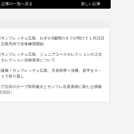
記事の一覧へ戻る
新しい記事
日
サンフレッチェ広島、わずか3週間のオフが明けて１月21日
広島市内で全体練習開始
日
サンフレッチェ広島、ジュニアユースセレクションの２次
セレクション合格発表について
日
速報！サンフレッチェ広島、天皇杯準々決勝、前半を０－
１で折り返し
島で注目のカープ前田健太とサンフレ石原直樹に新たな情報
月15日）