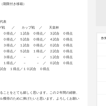
（期限付き移籍）
代表
 ／ カップ戦 ／ 天皇杯
 ０得点／ １試合 ０得点／ ３試合 ０得点
 ０得点／ ５試合 ０得点／ ４試合 ０得点
 ３得点／ １試合 ０得点／ ０試合 ０得点
 ０得点／ ５試合 １得点／ ２試合 ０得点
試合 ３得点／ － － ／ １試合 ０得点
試合 １得点／ － － ／ ０試合 ０得点
試合 １得点／１０試合 ０得点
ることをとても嬉しく思います。この２年間の経験、
ル獲得のために捧げたいと思います。よろしくお願い