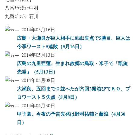
八番ｷｬｯﾁｬｰ中村
九番ﾋﾟｯﾁｬｰ石川
2014年05月16日
広島・大瀬良が巨人相手に8回2失点で5勝目、巨人は
今季ワースト5連敗（5月16日）
2014年05月13日
広島の九里亜蓮、生まれ故郷の鳥取・米子で「凱旋
先発」（5月13日）
2014年05月08日
大瀬良、五回まで０並べたが六回2発浴びてＫＯ、プ
ロワースト５失点（5月8日）
2014年04月30日
甲子園、今夜の予告先発は野村祐輔と藤浪（4月30
日）