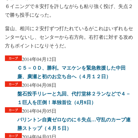
６イニングで８安打を許しながらも粘り強く投げ、失点２
で勝ち投手になった。
畠山、相川に２安打ずつ打たれているがこれはいずれもセ
ンターないし、センターから右方向。右打者に対する攻め
方もポイントになりそうだ。
2014年04月12日
Ｃ５－０Ｄ、勝利。マエケンを緊急救援した中田
廉、廣瀬と初のお立ち台へ（４月１２日）
2014年04月08日
盤石投手リレーと九回、代打堂林２ランなどで４－
１巨人を圧倒！単独首位（4月8日）
2014年04月05日
バリントン自責ゼロなのに６失点…守乱のカープ連
勝ストップ（４月５日）
2014年04月03日