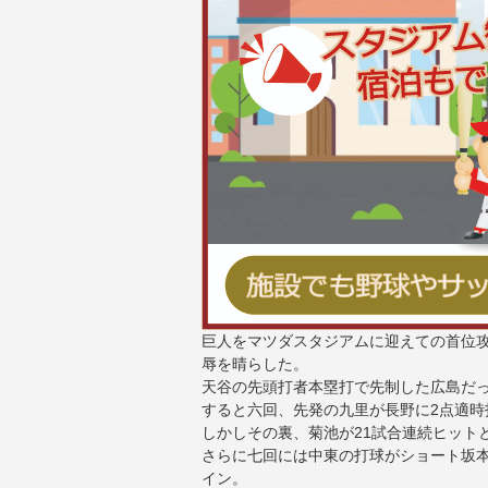
巨人をマツダスタジアムに迎えての首位
辱を晴らした。
天谷の先頭打者本塁打で先制した広島だ
すると六回、先発の九里が長野に2点適時
しかしその裏、菊池が21試合連続ヒット
さらに七回には中東の打球がショート坂
イン。