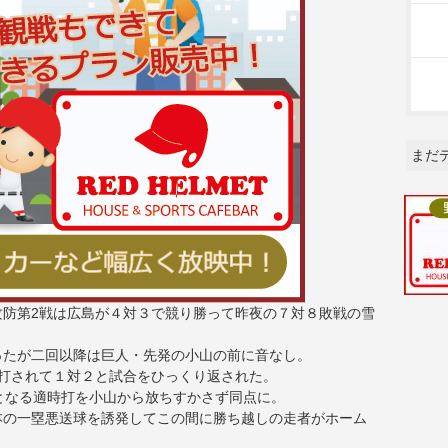
まだ
攻防第2戦は広島が４対３で競り勝って昨夜の７対８敗戦の雪
ったが二回以降は巨人・先発の小山の前に音なし。
打されて１対２と試合をひっくり返された。
となる適時打を小山から放ちすかさず同点に。
本の一塁悪送球を誘発してこの間に勝ち越しの走者がホーム