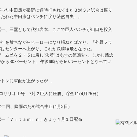
がった中田廉が長野に適時打されてまた３対３と試合は振り
打たれた中田廉はベンチに戻り茫然自失…。
。
死一、三塁として代打岩本。ここで巨人ベンチが山口を投入
時打を放ちながらヒーローになり損ねたばかり。「外野フラ
球はセンターへ上がり、これが決勝犠飛となった。
ーム差を２・５に戻し”決着”はあすの第3戦へ。しかし残念
から80パーセント、午後6時から50パーセントとなってい
ントンに軍配が上がったが…
サリオ１号、7対２巨人に圧勝、貯金11(4月25日）
二回、降雨のため試合中止(4月3日）
パー「Ｖｉｔａｍｉｎ」きょう４月１日配布