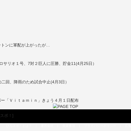
ントンに軍配が上がったが…
サリオ１号、7対２巨人に圧勝、貯金11(4月25日）
二回、降雨のため試合中止(4月3日）
パー「Ｖｉｔａｍｉｎ」きょう４月１日配布
ひろスポ！とは？
|
運営会社
|
免責事項
|
プライバシーポリシー
|
広