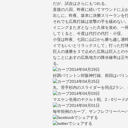
だが、試合はさらにもつれる。
直後の八回、昨夜に続いてマウンドに上
出しに。昨夜、坂本に決勝スリーランを
それでも広島打線は攻撃の手を緩めない
イニングまたぎとなった久保を攻め、一
してくると、今度は代打の代打・小窪。
小窪は昨夜、七回に山口から勝ち越し適
イでもいいとリラックスして」打った打
巨人の連勝を３で止めた広島は巨人とのゲ
なことにあすの広島地方の降水確率は正午
る。
2014年04月29日
好調バリントン対阪神打線、前回はバリ
2014年04月25日
丸、苦手杉内のスライダーを同点2ラン、ロ
2014年04月03日
マエケン先発のヤクルト戦、2－0リードの
2014年04月01日
毎年恒例のカープ、サンフレフリーペー